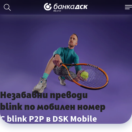
Незабавни преводи
blink по мобилен номер
С blink P2P в DSK Mobile