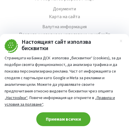
Документи
Карта на сайта
Валутна информация
Правила и условия за използване на уебсайт
Настоящият сайт използва
Зат
Медия център
бисквитки
Продажба на имоти
Страницата на Банка ДСК използва „бисквитки“ (cookies), за да
Кариери
подобри своята функционалност, да анализира трафика и да
Декларация за достъпност
показва персонализирана реклама. Част от информацията се
споделя с партньори като Google и Meta за рекламни и
аналитични цели. Можете да управлявате своите
предпочитания относно видовете бисквитки чрез опцията
„Настройки“
. Повече информация ще откриете в
„Правила и
Част от:
условия за ползване“
.
попитай AI асистента ни
При въпроси -
Cookie consent change
Приемам всички
©
2026
Всички права запазени