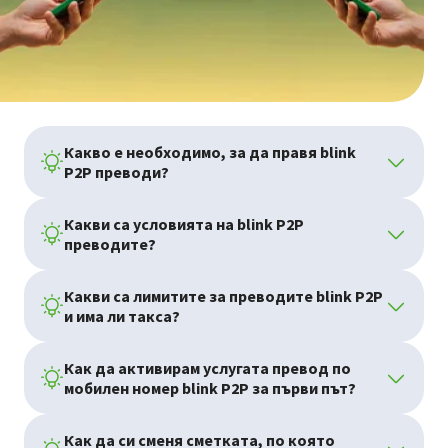
Какво е необходимо, за да правя blink
P2P преводи?
Какви са условията на blink P2P
преводите?
Какви са лимитите за преводите blink P2P
и има ли такса?
Как да активирам услугата превод по
мобилен номер blink P2P за първи път?
Как да си сменя сметката, по която