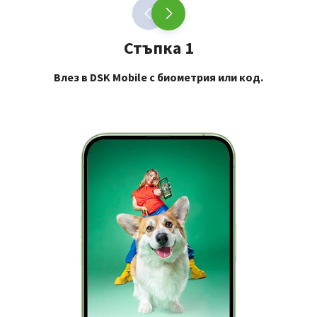
Стъпка 1
Влез в DSK Mobile с биометрия или код.
За
„П