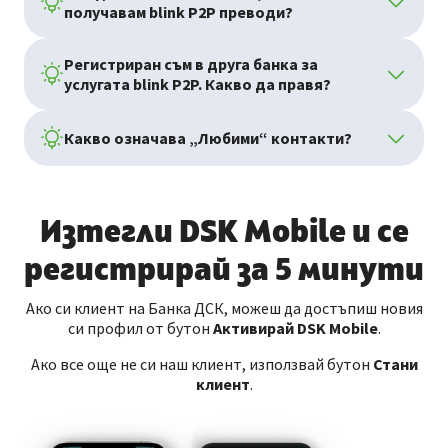
получавам blink P2P преводи?
Регистриран съм в друга банка за
услугата blink P2P. Какво да правя?
Какво означава „Любими“ контакти?
Изтегли DSK Mobile и се
регистрирай за 5 минути
Ако си клиент на Банка ДСК, можеш да достъпиш новия
си профил от бутон
Активирай DSK Mobile
.
Ако все още не си наш клиент, използвай бутон
Стани
клиент
.