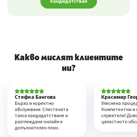
Кандидатствай
Какво мислят клиентите
ни?
Стефка Бангова
Красимир Гео
Бързо и коректно
Улеснена процед
обслужване. Спестената
Компетентни и 
такса кандидатстване и
служители! Дов
разглеждане онлайн е
цялостното обс
допълнителен плюс.