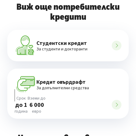
Виж още потребителски
кредити
Студентски кредит
За студенти и докторанти
Кредит овърдрафт
За допълнителни средства
Срок
Вземи до
до 1
6 000
година
евро