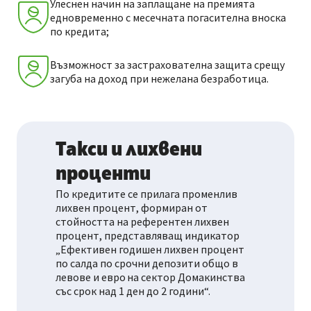
Улеснен начин на заплащане на премията
едновременно с месечната погасителна вноска
по кредита;
Възможност за застрахователна защита срещу
загуба на доход при нежелана безработица.
Такси и лихвени
проценти
По кредитите се прилага променлив
лихвен процент, формиран от
стойността на референтен лихвен
процент, представляващ индикатор
„Ефективен годишен лихвен процент
по салда по срочни депозити общо в
левове и евро на сектор Домакинства
със срок над 1 ден до 2 години“.