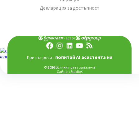
Декларация за достъпност
Част от:
попитай AI асистента ни
При въпроси -
©
2026
Всички права запазени
Сайт от:
StudioX