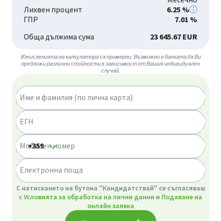
Лихвен процент
6.25 %
ГПР
7.01 %
Обща дължима сума
23 645.67 EUR
Изчисленията на калкулатора са примерни. Възможно е банката да Ви
предложи различни стойности в зависимост от Вашия индивидуален
случай.
Име и фамилия (по лична карта)
ЕГН
Мобилен номер
Електронна поща
GDPR
С натискането на бутона "Кандидатствай" се съгласяваш
с
Условията за обработка на лични данни
и
Подаване на
онлайн заявка