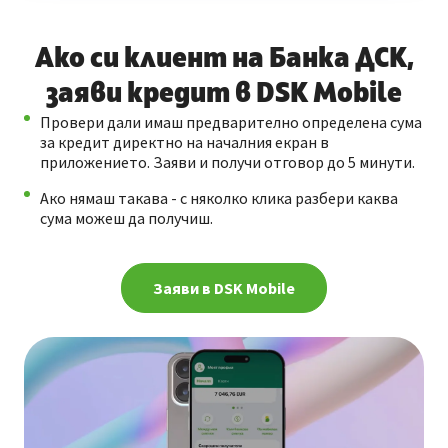
Ако си клиент на Банка ДСК,
заяви кредит в DSK Mobile
Провери дали имаш предварително определена сума
за кредит директно на началния екран в
приложението. Заяви и получи отговор до 5 минути.
Ако нямаш такава - с няколко клика разбери каква
сума можеш да получиш.
Заяви в DSK Mobile