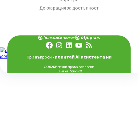
Декларация за достъпност
Част от:
попитай AI асистента ни
При въпроси -
©
2026
Всички права запазени
Сайт от:
StudioX