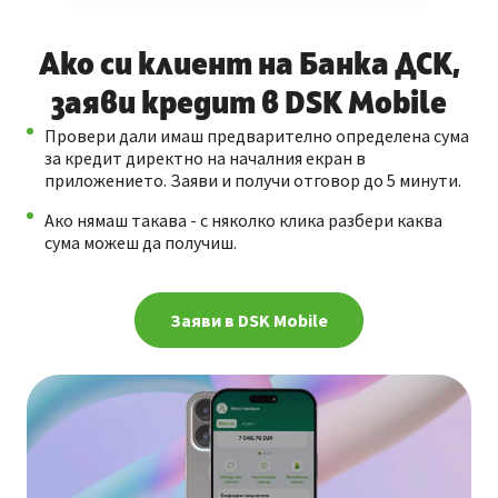
Ако си клиент на Банка ДСК,
заяви кредит в DSK Mobile
Провери дали имаш предварително определена сума
за кредит директно на началния екран в
приложението. Заяви и получи отговор до 5 минути.
Ако нямаш такава - с няколко клика разбери каква
сума можеш да получиш.
Заяви в DSK Mobile