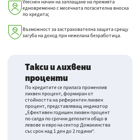
Улеснен начин на заплащане на премията
едновременно с месечната погасителна вноска
по кредита;
Възможност за застрахователна защита срещу
загуба на доход при нежелана безработица.
Такси и лихвени
проценти
По кредитите се прилага променлив
лихвен процент, формиран от
стойността на референтен лихвен
процент, представляващ индикатор
„Ефективен годишен лихвен процент
по салда по срочни депозити общо в
левове и евро на сектор Домакинства
със срок над 1 ден до 2 години“.