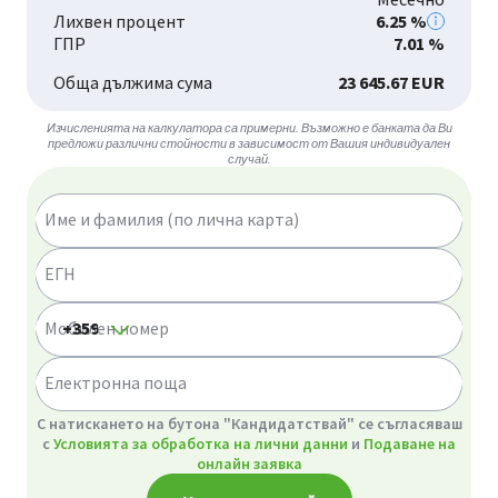
Лихвен процент
6.25 %
ГПР
7.01 %
Обща дължима сума
23 645.67 EUR
Изчисленията на калкулатора са примерни. Възможно е банката да Ви
предложи различни стойности в зависимост от Вашия индивидуален
случай.
Име и фамилия (по лична карта)
ЕГН
Мобилен номер
Електронна поща
GDPR
С натискането на бутона "Кандидатствай" се съгласяваш
с
Условията за обработка на лични данни
и
Подаване на
онлайн заявка