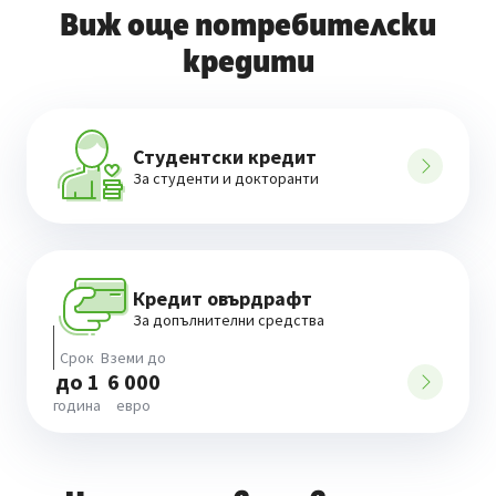
Виж още потребителски
кредити
Студентски кредит
За студенти и докторанти
Кредит овърдрафт
За допълнителни средства
Срок
Вземи до
до 1
6 000
година
евро