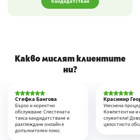
Кандидатствай
Какво мислят клиентите
ни?
Стефка Бангова
Красимир Гео
Бързо и коректно
Улеснена процед
обслужване. Спестената
Компетентни и 
такса кандидатстване и
служители! Дов
разглеждане онлайн е
цялостното обс
допълнителен плюс.