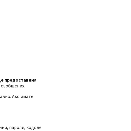
де предоставяна
 съобщения.
авно. Ако имате
нни, пароли, кодове