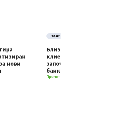
30.07.2026
тира
Близо 70% от новите
атизиран
клиенти на Банка ДСК
за нови
започват отношенията 
и
банката изцяло дигит
Прочети повече