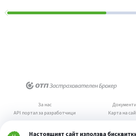
За нас
Документ
API портал за разработчици
Карта на са
Настоящият сайт използва бисквитк
Затвори