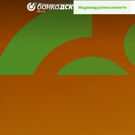
Новини и промоции
Детайли
Индивидуални клиенти