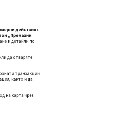
омерни действия
с
тон „Премахни
ане и детайли по
или да отваряте
познати транзакции
ация, както и да
од на карта чрез