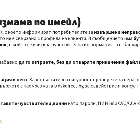
измама по имейл)
К, с което информират потребителите за
извършени неправ
ето не е свързано с профила на клиента. В съобщението има
бу
инк
, в който се изисква чувствителна информация за е-банкир
езабавно
да го изтриете, без да отваряте прикачения файл
ация в него
. За допълнителна сигурност проверете за нераз
ържете с нас чрез чата в dskdirect.bg за съдействие и консулт
оставяте чувствителни данни
като пароли, ПИН или CVC/CCV к
к
.