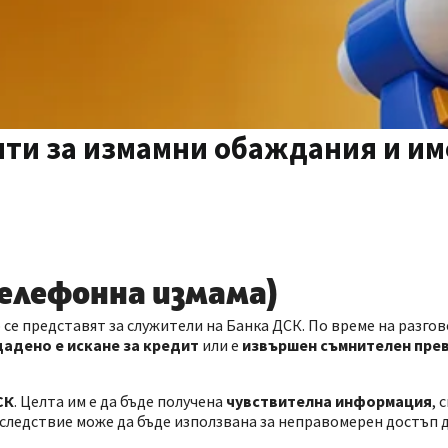
ити за измамни обаждания и им
телефонна измама)
е представят за служители на Банка ДСК. По време на разгов
дадено е искане за кредит
или е
извършен съмнителен пре
СК
. Целта им е да бъде получена
чувствителна информация
, 
следствие може да бъде използвана за неправомерен достъп д