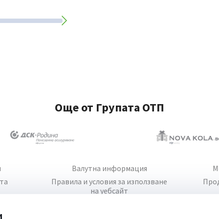
Още от Групата ОТП
и
Валутна информация
М
йта
Правила и условия за използване
Про
на уебсайт
и