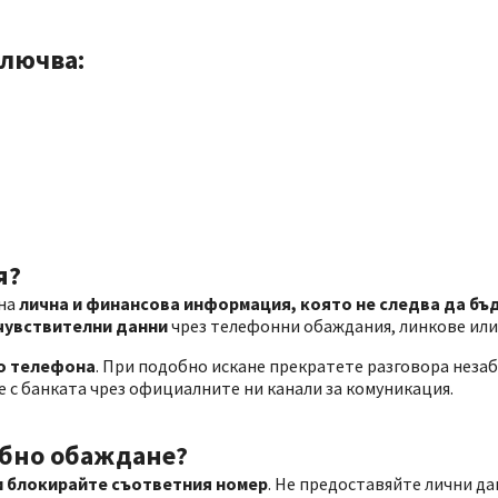
лючва:
я?
 на
лична и финансова информация, която не следва да бъ
 чувствителни данни
чрез телефонни обаждания, линкове или
по телефона
. При подобно искане прекратете разговора незаб
 с банката чрез официалните ни канали за комуникация.
обно обаждане?
и блокирайте съответния номер
. Не предоставяйте лични да