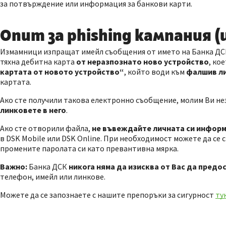
за потвърждение или информация за банкови карти.
Опит за phishing кампания (
Измамници изпращат имейл съобщения от името на Банка ДС
тяхна дебитна карта
от неразпознато ново устройство
, ко
картата от новото устройство“
, който води към
фалшив л
картата.
Ако сте получили такова електронно съобщение, молим Ви н
линковете в него
.
Ако сте отворили файла,
не въвеждайте личната си информ
в DSK Mobile или DSK Online. При необходимост можете да се св
промените паролата си като превантивна мярка.
Важно:
Банка ДСК
никога няма да изисква от Вас да пред
телефон, имейл или линкове.
Можете да се запознаете с нашите препоръки за сигурност
ту