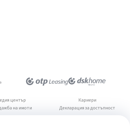
едия център
Кариери
дажба на имоти
Декларация за достъпност