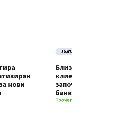
30.07.2026
тира
Близо 70% от новите
атизиран
клиенти на Банка ДСК
за нови
започват отношенията 
и
банката изцяло дигит
Прочети повече