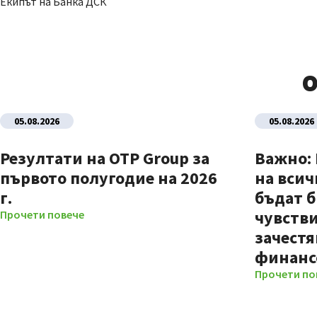
Екипът на Банка ДСК
О
05.08.2026
05.08.2026
Резултати на OTP Group за
Важно:
първото полугодие на 2026
на всич
г.
бъдат б
чувстви
Прочети повече
зачестя
финанс
Прочети по