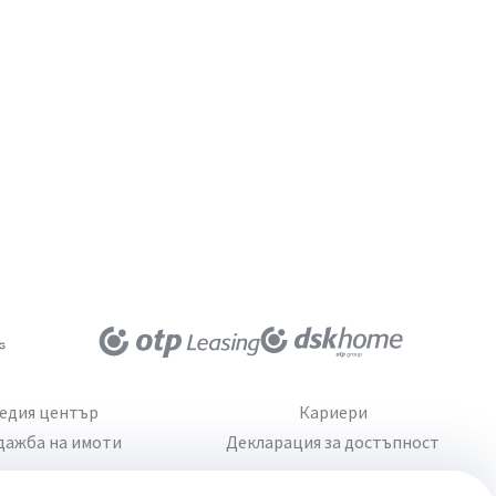
едия център
Кариери
дажба на имоти
Декларация за достъпност