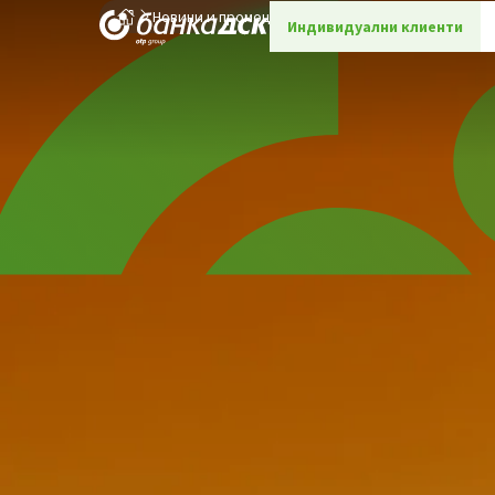
Новини и промоции
Детайли
Индивидуални клиенти