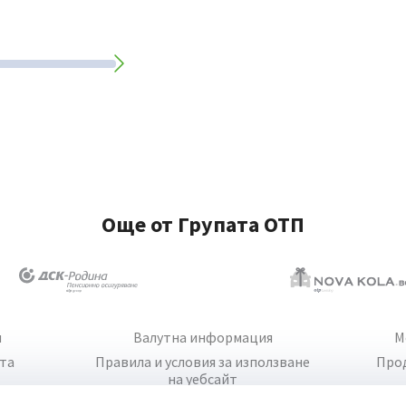
Още от Групата ОТП
и
Валутна информация
М
йта
Правила и условия за използване
Про
на уебсайт