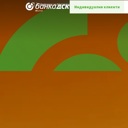
Новини и промоции
Детайли
Индивидуални клиенти