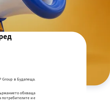
сред
P Group в Будапеща.
ъдържанието обхваща
а потребителите и е