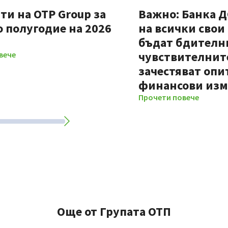
ти на OTP Group за
Важно: Банка 
 полугодие на 2026
на всички свои
бъдат бдителни
чувствителните
вече
зачестяват опи
финансови из
Прочети повече
Още от Групата ОТП