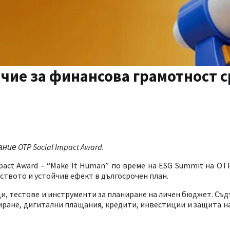
ичие за финансова грамотност 
 OTP Social Impact Award.
act Award – “Make It Human” по време на ESG Summit на OT
твото и устойчив ефект в дългосрочен план.
ци, тестове и инструменти за планиране на личен бюджет. С
ране, дигитални плащания, кредити, инвестиции и защита н