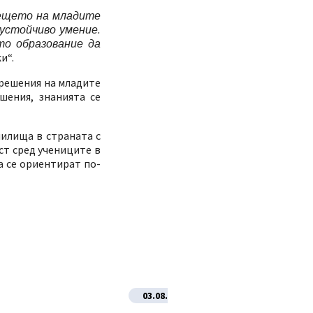
дещето на младите
 устойчиво умение.
то образование да
и“.
 решения на младите
шения, знанията се
чилища в страната с
ст сред учениците в
а се ориентират по-
03.08.2026