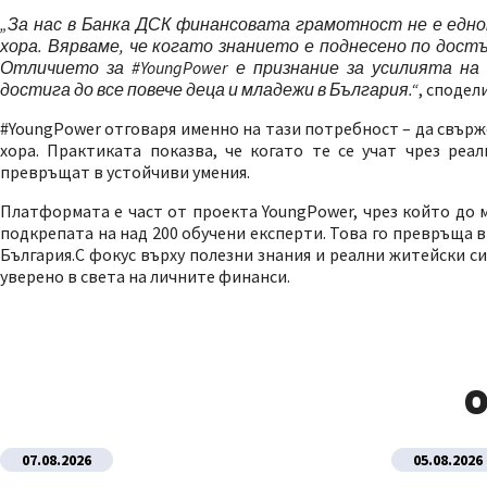
„За нас в Банка ДСК финансовата грамотност не е едн
хора. Вярваме, че когато знанието е поднесено по достъ
Отличието за #YoungPower е признание за усилията на
достига до все повече деца и младежи в България.“
, сподел
#YoungPower отговаря именно на тази потребност – да свър
хора. Практиката показва, че когато те се учат чрез реа
превръщат в устойчиви умения.
Платформата е част от проекта YoungPower, чрез който до м
подкрепата на над 200 обучени експерти. Това го превръща
България.С фокус върху полезни знания и реални житейски с
уверено в света на личните финанси.
О
07.08.2026
05.08.2026