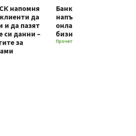
ДСК напомня
Банка ДСК стартира
 клиенти да
напълно автоматизир
 и да пазят
онлайн процес за нови
 си данни –
бизнес клиенти
тите за
Прочети повече
мами