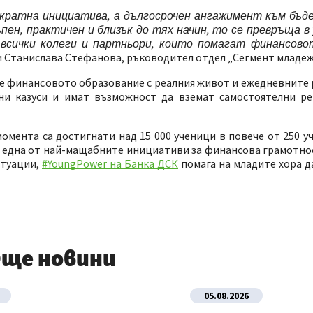
ократна инициатива, а дългосрочен ангажимент към бъ
пен, практичен и близък до тях начин, то се превръща в
 всички колеги и партньори, които помагат финансово
и Станислава Стефанова, ръководител отдел „Сегмент младеж
же финансовото образование с реалния живот и ежедневните
лни казуси и имат възможност да вземат самостоятелни ре
омента са достигнати над 15 000 ученици в повече от 250 у
 в една от най-мащабните инициативи за финансова грамотно
итуации,
#YoungPower на Банка ДСК
помага на младите хора д
ще новини
05.08.2026