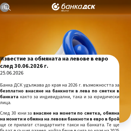
Текуща езикова версия е българска
EN
Известие за обмяната на левове в евро
след 30.06.2026 г.
25.06.2026
Банка ДСК удължава до края на 2026 г. възможността за
безплатно внасяне на банкноти в лева по сметки в
банката
както за индивидуални, така и за юридически
лица.
След 30 юни за
внасяне на монети по сметка, обмяна
на монети и обмяна на левови банкноти в евро в брой
ще се прилагат стандартните такси на банката. Те ще
бъдат в същия размер, който беше в сила до края на 2025