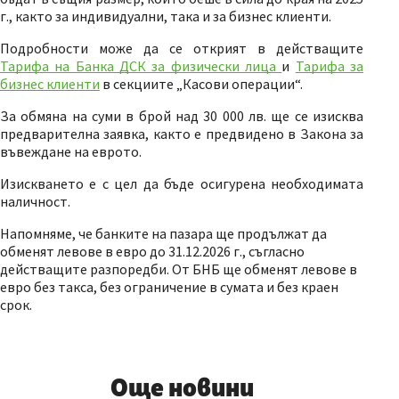
г., както за индивидуални, така и за бизнес клиенти.
Подробности може да се открият в действащите
Тарифа на Банка ДСК за физически лица
и
Тарифа за
бизнес клиенти
в секциите „Касови операции“.
За обмяна на суми в брой над 30 000 лв. ще се изисква
предварителна заявка, както е предвидено в Закона за
въвеждане на еврото.
Изискването е с цел да бъде осигурена необходимата
наличност.
Напомняме, че банките на пазара ще продължат да
обменят левове в евро до 31.12.2026 г., съгласно
действащите разпоредби. От БНБ ще обменят левове в
евро без такса, без ограничение в сумата и без краен
срок.
Още новини