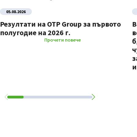
05.08.2026
Резултати на OTP Group за първото
В
полугодие на 2026 г.
в
б
Прочети повече
ч
з
и