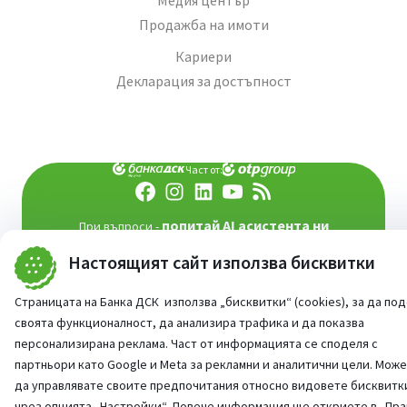
Медия център
Продажба на имоти
Кариери
Декларация за достъпност
Част от:
попитай AI асистента ни
При въпроси -
©
2026
Всички права запазени
Настоящият сайт използва бисквитки
Сайт от:
StudioX
Страницата на Банка ДСК използва „бисквитки“ (cookies), за да по
своята функционалност, да анализира трафика и да показва
персонализирана реклама. Част от информацията се споделя с
партньори като Google и Meta за рекламни и аналитични цели. Мож
да управлявате своите предпочитания относно видовете бисквитк
чрез опцията
„Настройки“
. Повече информация ще откриете в
„Пра