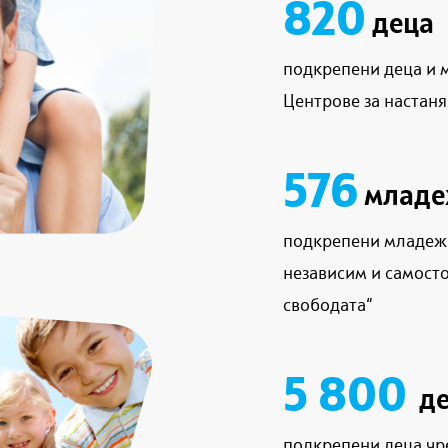
820
деца
подкрепени деца и 
Центрове за настаня
576
млад
подкрепени младежи
независим и самосто
свободата“
5 800
де
подкрепени деца чр