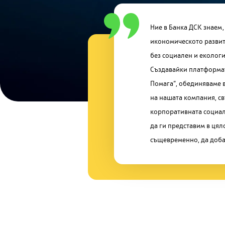
Ние в Банка ДСК знаем,
всяка една от тях. Като голяма инстит
икономическото развит
осъзнаваме отговорнос
без социален и еколог
към обществото. Затова с
Създавайки платформа
създаваме и подпомаг
Помага“, обединяваме 
добротворство и еко-съ
на нашата компания, св
да насърчаваме позитивни 
корпоративната социал
да ги представим в цял
същевременно, да доба