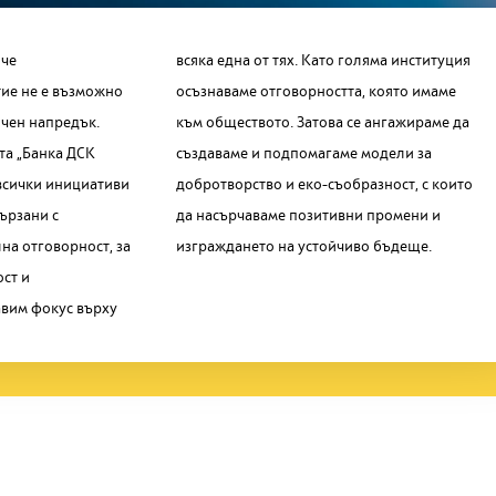
 че
уция
ие не е възможно
тта, която имаме
ичен напредък.
е ангажираме да
та „Банка ДСК
аме модели за
всички инициативи
образност, с които
ързани с
промени и
на отговорност, за
изграждането на устойчиво бъдеще.
ост и
вим фокус върху