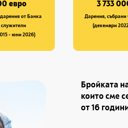
00 евро
3 733 00
дарения от Банка
Дарения, събрани
т служители
(декември 2022
015 - юни 2026)
Бройката на
които сме с
от 16 годин