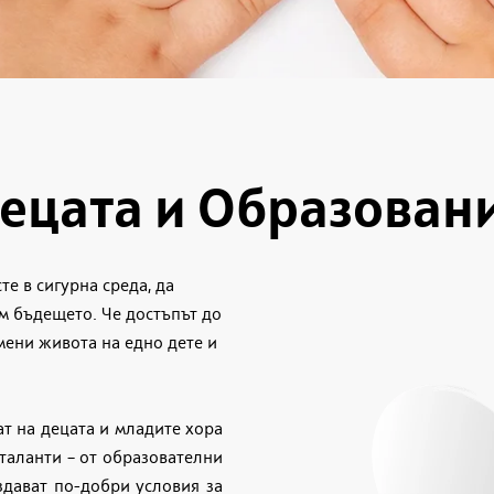
ецата и Образован
те в сигурна среда, да
ъм бъдещето. Че достъпът до
мени живота на едно дете и
т на децата и младите хора
 таланти – от образователни
здават по-добри условия за