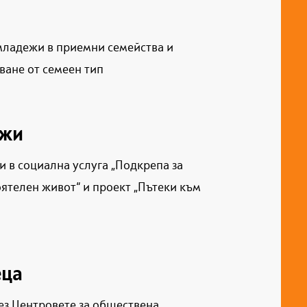
младежи в приемни семейства и
ване от семеен тип
ежи
 в социална услуга „Подкрепа за
ятелен живот“ и проект „Пътеки към
ца
ез Центровете за обществена