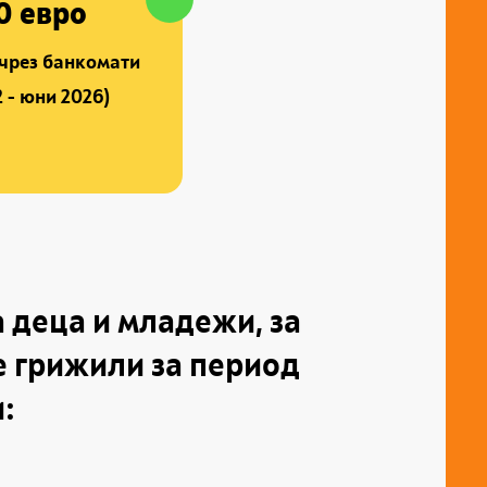
0 евро
 чрез банкомати
 - юни 2026)
 деца и младежи, за
е грижили за период
и: