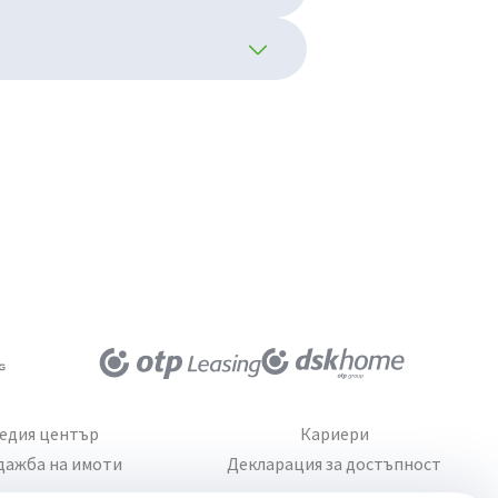
едия център
Кариери
дажба на имоти
Декларация за достъпност