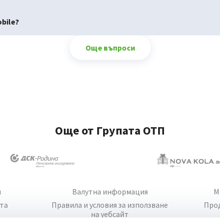
bile?
Още въпроси
Още от Групата ОТП
и
Валутна информация
М
йта
Правила и условия за използване
Про
на уебсайт