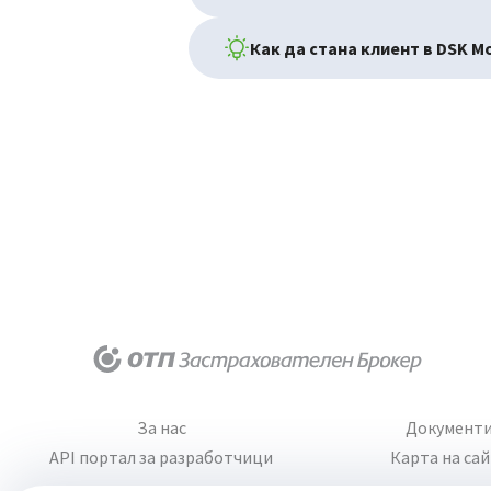
Как да стана клиент в DSK Mo
За нас
Документ
API портал за разработчици
Карта на са