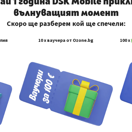
й 1 година DSK Mobile прик
вълнуващият момент
Скоро ще разберем кой ще спечели:
алия
10 х ваучера от Ozone.bg
100 x