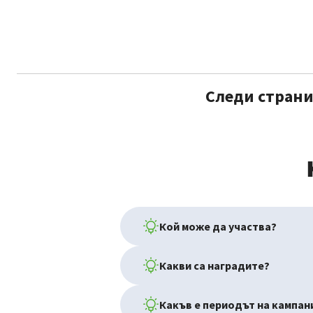
Следи страни
Кой може да участва?
Какви са наградите?
Какъв е периодът на кампан