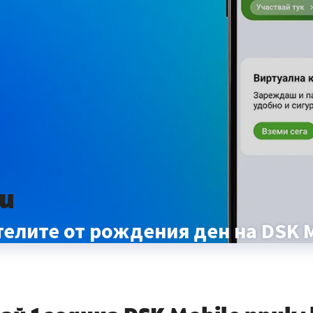
ди
елите от рождения ден на DSK 