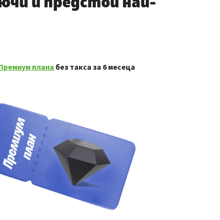
лючи и предстои най-
Премиум плана
без такса за 6 месеца