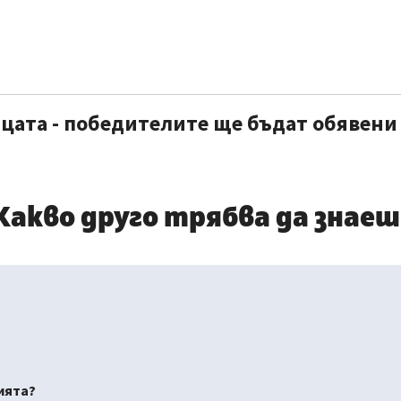
цата - победителите ще бъдат обявени 
Какво друго трябва да знаеш
ията?