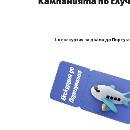
Кампанията по случа
1 х екскурзия за двама до Португ