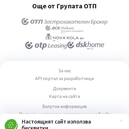
Още от Групата ОТП
За нас
API портал за разработчици
Документи
Карта на сайта
Валутна информация
Правила и условия за използване на уебсайт
Настоящият сайт използва
Зат
Медия център
бисквитки