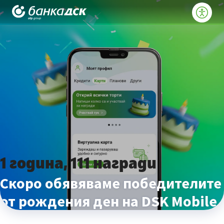
1 година, 111 награди
Скоро обявяваме победителите
от рождения ден на DSK Mobile