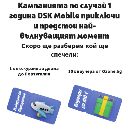
Кампанията по случай 1
година DSK Mobile приключи
и предстои най-
вълнуващият момент
Скоро ще разберем кой ще
спечели:
1 х екскурзия за двама
10 х ваучера от Ozone.bg
до Португалия