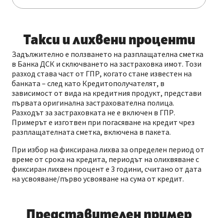
Такси и лихвени проценти
Задължително е ползването на разплащателна сметка
в Банка ДСК и сключването на застраховка имот. Този
разход става част от ГПР, когато стане известен на
банката – след като Кредитополучателят, в
зависимост от вида на кредитния продукт, представи
първата оригинална застрахователна полица.
Разходът за застраховката не е включен в ГПР.
Примерът е изготвен при погасяване на кредит чрез
разплащателната сметка, включена в пакета.
При избор на фиксирана лихва за определен период от
време от срока на кредита, периодът на олихвяване с
фиксиран лихвен процент е 3 години, считано от дата
на усвояване/първо усвояване на сума от кредит.
Представителен пример