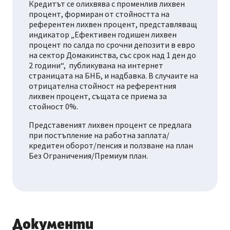
Кредитът се олихвява с променлив лихвен
процент, формиран от стойността на
референтен лихвен процент, представляващ
индикатор „Ефективен годишен лихвен
процент по салда по срочни депозити в евро
на сектор Домакинства, със срок над 1 ден до
2 години“, публикувана на интернет
страницата на БНБ, и надбавка. В случаите на
отрицателна стойност на референтния
лихвен процент, същата се приема за
стойност 0%.
Представеният лихвен процент се предлага
при постъпление на работна заплата/
кредитен оборот/пенсия и ползване на план
Без Ограничения/Премиум план.
Документи