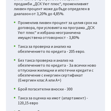
продажби „ДСК Уют плюс“, променливият
лихвен процент може да бъде определен в
диапазон от 3,20% до 4,85%.
Променлив лихвен процент за целия срок на
договора, при условията на програма „ДСК
Уют плюс“ и избрана неограничена
имуществена отговорност - 3,80%
Такса за проверка и анализ на
обезпечението по кредита - 205 евро.
Без такса проверка и анализ на
обезпечението по кредита - За всички ново
отпускани жилищни и ипотечни кредити с
обезпечение с енергиен сертификат
(Енергиен клас А или А+)
Брой погасителни вноски - 300
Такса за оценка на имот (апартамент) -
120,15 евро