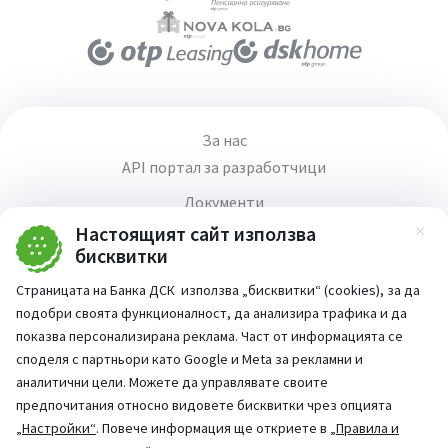
За нас
API портал за разработчици
Документи
Карта на сайта
Настоящият сайт използва
Зат
бисквитки
Валутна информация
Страницата на Банка ДСК използва „бисквитки“ (cookies), за да
Правила и условия за използване на уебсайт
подобри своята функционалност, да анализира трафика и да
Медия център
показва персонализирана реклама. Част от информацията се
Продажба на имоти
споделя с партньори като Google и Meta за рекламни и
аналитични цели. Можете да управлявате своите
Кариери
предпочитания относно видовете бисквитки чрез опцията
Декларация за достъпност
„Настройки“
. Повече информация ще откриете в
„Правила и