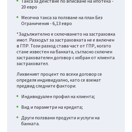
Такса за действие по вписване на ипотека -
20 евро
Месечна такса за ползване на план Без
Ограничения - 6,13 евро
*Задължително е сключването на застраховка
имот. Разходът за застраховката не е включен
в ГПР. Този разход става част от ГПР, когато
стане известен на банката, съгласно сключен
застрахователен договор с избран от клиента
застраховател.
Лихвеният процент по всеки договор се
определя индивидуално, като се вземат
предвид следните фактори:
Индивидуален профил на клиента;
Вид и параметри на кредита;
Други ползвани продукти и услуги на
банката.