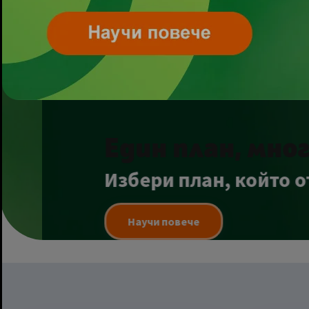
Eдин план, много
Избери план, който отго
Научи повече