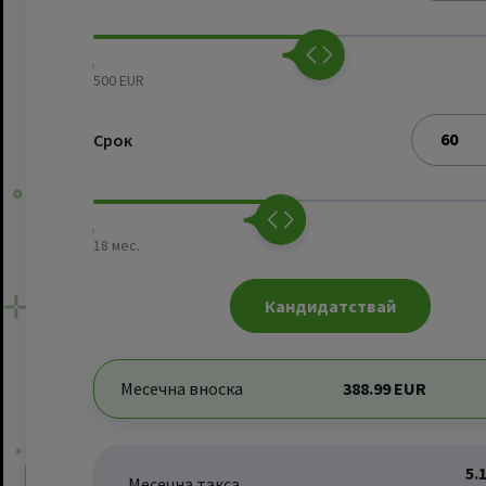
500 EUR
Срок
18 мес.
Кандидатствай
Месечна вноска
388.99
EUR
5.
Месечна такса