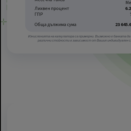
Ме
Лихвен процент
6.
ГПР
Обща дължима сума
23 645.
Изчисленията на калкулатора са примерни. Възможно е банката да
различни стойности в зависимост от Вашия индивидуален с