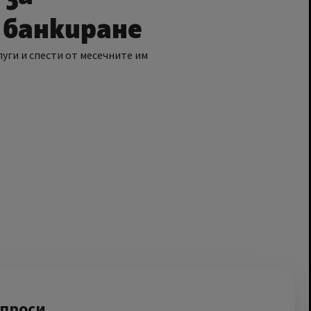
 банкиране
уги и спести от месечните им
ъпроси