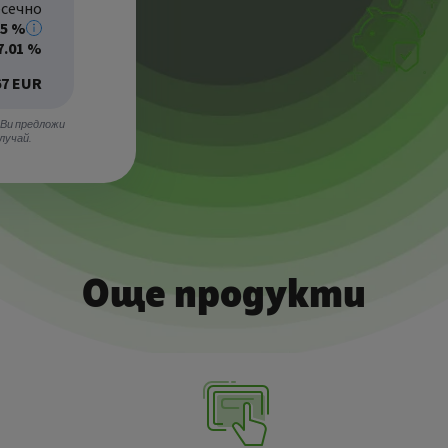
сечно
25 %
7.01 %
67 EUR
 Ви предложи
лучай.
Още продукти