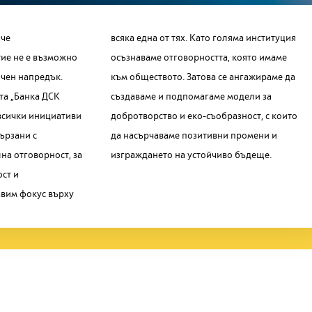
 че
уция
ие не е възможно
тта, която имаме
ичен напредък.
е ангажираме да
та „Банка ДСК
аме модели за
всички инициативи
образност, с които
ързани с
промени и
на отговорност, за
изграждането на устойчиво бъдеще.
ост и
вим фокус върху