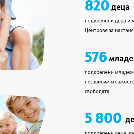
820
деца
подкрепени деца и 
Центрове за настаня
576
млад
подкрепени младежи
независим и самосто
свободата“
5 800
де
подкрепени деца чр