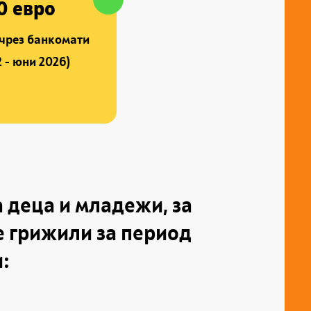
0 евро
 чрез банкомати
 - юни 2026)
 деца и младежи, за
е грижили за период
и: