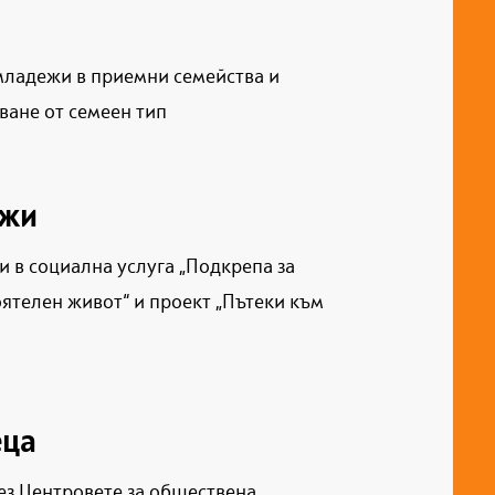
младежи в приемни семейства и
ване от семеен тип
ежи
 в социална услуга „Подкрепа за
ятелен живот“ и проект „Пътеки към
ца
ез Центровете за обществена