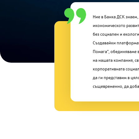
Ние в Банка ДСК знаем,
всяка една от тях. Като голяма инстит
икономическото развит
осъзнаваме отговорнос
без социален и еколог
към обществото. Затова с
Създавайки платформа
създаваме и подпомаг
Помага“, обединяваме 
добротворство и еко-съ
на нашата компания, св
да насърчаваме позитивни 
корпоративната социал
да ги представим в цял
същевременно, да доба