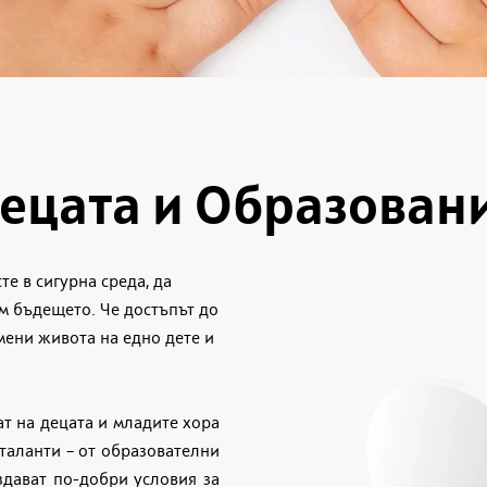
ецата и Образован
те в сигурна среда, да
ъм бъдещето. Че достъпът до
мени живота на едно дете и
т на децата и младите хора
 таланти – от образователни
здават по-добри условия за