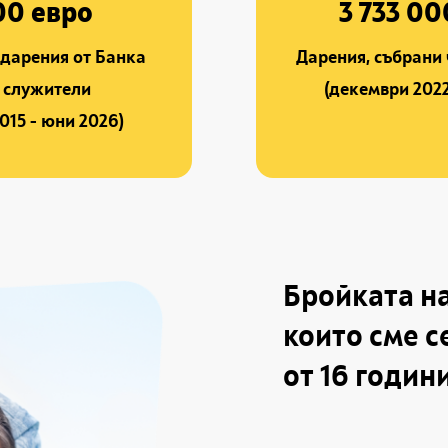
00 евро
3 733 00
дарения от Банка
Дарения, събрани
т служители
(декември 2022
015 - юни 2026)
Бройката на
които сме с
от 16 годин