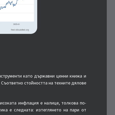
нструменти като държавни ценни книжа и
. Съответно стойността на техните дялове
исоката инфлация е налице, толкова по-
ика е следната: изтеглянето на пари от