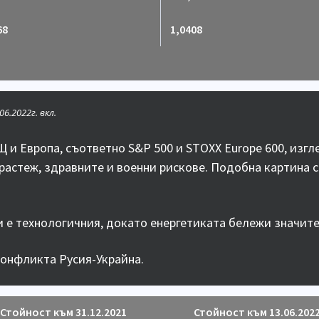
68
1,0408
6.2022г. вкл.
и Европа, съответно S&P 500 и STOXX Europe 600, изгл
 растеж, здравните и военни рискове. Подобна картина с
 е технологичния, докато енергетиката бележи значите
конфликта Русия-Украйна.
Стойност към 31.12.2021
Стойност към 13.06.202