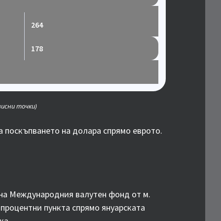
264
178
зисни точки)
а поскъпването на долара спрямо еврото.
 на Международния валутен фонд от м.
8 процентни пункта спрямо януарската
ка.