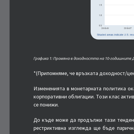
Графика 1: Промяна в доходността на 10-годишните 
*(Припомняме, че връзката доходност/це
Измененията в монетарната политика ок
корпоративни облигации. Този клас актив
се понижи.
До къде може да продължи тази тенденц
рестриктивна изглежда ще бъде парична