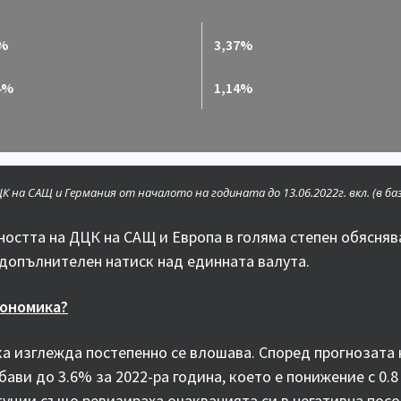
3%
3,37%
4%
1,14%
 на САЩ и Германия от началото на годината до 13.06.2022г. вкл. (в ба
остта на ДЦК на САЩ и Европа в голяма степен обясняв
 допълнителен натиск над единната валута.
кономика?
а изглежда постепенно се влошава. Според прогнозата
бави до 3.6% за 2022-ра година, което е понижение с 0.
уции също ревизираха очакванията си в негативна посо