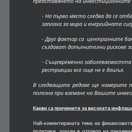
представянето на инвестиционните
- На първо място следва да се от
заплаха за мира и енергийната сиг
- Друг фактор са централните ба
създават допълнителни рискове з
- Същевременно заболеваемостт
рестрикции все още не е дошъл.
В следващите редове ще намерите п
полезна при вземане на Вашите инве
Какви са причините за високата инфлац
Най-коментираната тема на финансовите
политики, дошли в отговор на пандемия