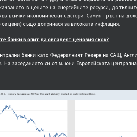
качването в цените на енергийните ресурси, допълнит
във всички икономически сектори. Самият ръст на до
 се цени) също допринася за високата инфлация.
е банки в опит да овладеят ценовия скок?
трални банки като Федералният Резерв на САЩ, Англи
е. На заседанието си от м. юни Европейската централн