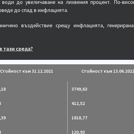
) води до увеличаване на лихвения процент. По-висо
доведе до спад в инфлацията.
аничено въздействие срещу инфлацията, генериран
в тази среда?
Стойност към 31.12.2021
Стойност към 13.06.202
,18
3749,63
8
412,52
,39
1818,77
8
120,93