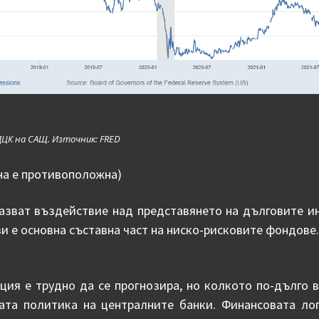
ДЦК на САЩ. Източник: FRED
на е противоположна)
азват въздействие над представянето на дълговите и
и е основна съставна част на ниско-рисковите фондове
ия е трудно да се прогнозира, но колкото по-дълго в
та политика на централните банки. Финансовата лог