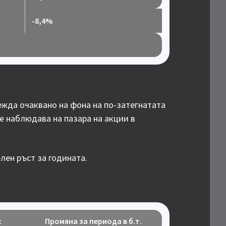
-8,4%
ежда очаквано на фона на по-затегнатата
е наблюдава на пазара на акции в
лен ръст за годината.
2
Промяна за периода в б.т.