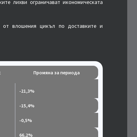
ките лихви ограничават икономическата
а от влошения цикъл по доставките и
2
Промяна за периода
-21,3%
-15,4%
-0,5%
66,2%