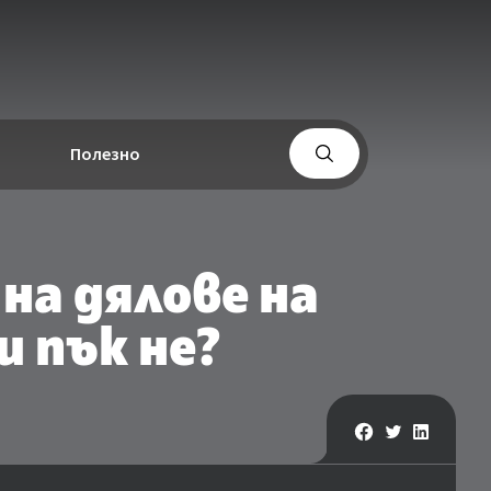
Полезно
на дялове на
и пък не?