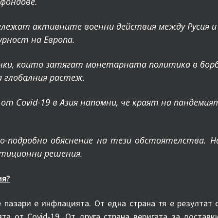
 фондове
.
бележат активните военни действия между Русия и
урност на Европа.
нки, които затягат монетарната политика в борба
а глобалния растеж.
а от
Covid-19 в Азия напомни, че краят на пандеми
о-подробно обяснение на тези обстоятелства. На
стиционни решения.
ия?
 пазари е инфлацията. От една страна тя е резултат
та от Covid-19. От друга страна веригата за доставк