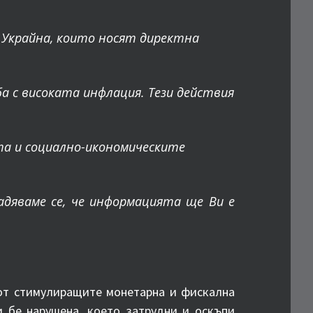
 Украйна, които носят директна
 с високата инфлация. Тези действия
ята и социално-икономическите
дяваме се, че информацията ще Ви е
 от стимулиращите монетарна и фискална
и бе нарушена, което затрудни и оскъпи