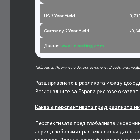
US 2 Year Yield
0,7
Germany 2 Year Yield
-0,6
Данни:
www.investing.com
Таблица 2: Промяна в доходността на 2-годишните ДЦК
Разширяването в разликата между доходн
Регионалните за Европа рискове оказват
Каква е перспективата пред реалната и
Перспективата пред глобалната икономик
април, глобалният растеж следва да се за
прогноза. Редица други финансови инстит