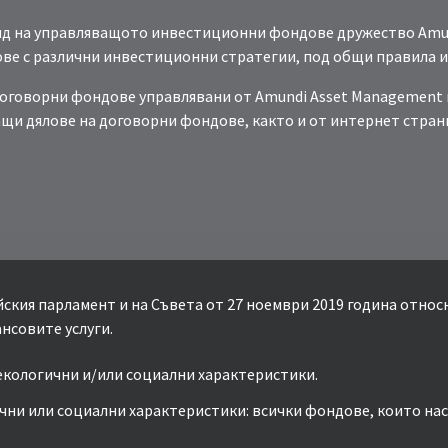
онд на управляващото инвестиционни фондове дружество Amun
е с различни инвестиционни стратегии, под общи правила и
говорни фондове управлявани от Amundi Asset Management и
ащи дялове на договорни фондове, както и от интернет стра
ейския парламент и на Съвета от 27 ноември 2019 година отн
нсовите услуги.
 екологични и/или социални характеристики.
ични или социални характеристики: всички фондове, които н