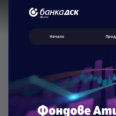
Начало
Прод
Фондове Am