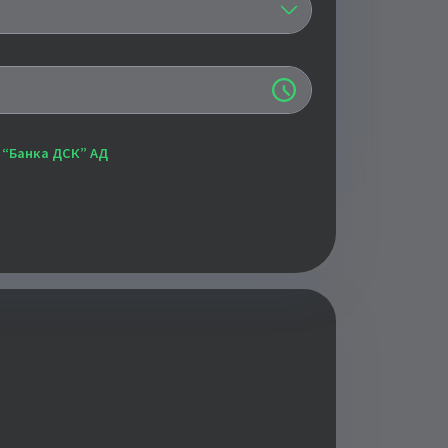
 “Банка ДСК” АД