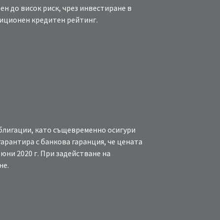
ен до висок риск, чрез инвестиране в
тиционен кредитен рейтинг.
облигации, като същевременно осигури
арантира с банкова гаранция, че цената
юни 2020 г. При задействане на
не.