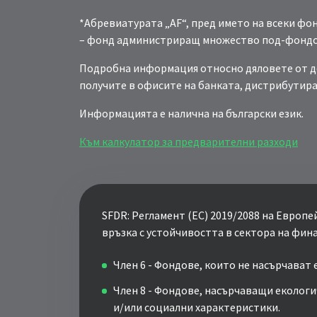
*Абревиатурата „AF“, пред името на всеки ф
– фонд администриращ множество под-фондов
Подробна информация относно дяловете от до
получите в офисите на банката, дистрибутир
Информацията е налична на български език.
Към калкулатор за предварителни разходи
SFDR: Регламент (ЕС) 2019/2088 на Европ
връзка с устойчивостта в сектора на фина
Член 6 - Фондове, които не насърчават
Член 8 - Фондове, насърчаващи еколог
и/или социални характеристики.