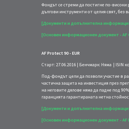
Фондът се стреми да постигне по-високи 
дългови инструменти от целия свят, без 
[Документи и допълнителна информаци
[Основен информационен документ - AF G
AF Protect 90 - EUR
Старт: 27.06.2016 | Бенчмарк: Няма | ISIN к
Под-фондът цели да позволи участие в ра
частична защита на инвестиция през пре
на неговите дялове няма да падне под 90%
гаранцията гарантираната нетна стойност
[Документи и допълнителна информаци
[Основен информационен документ - AF Pr