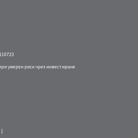
110723
при умерен риск чрез инвестиране
 |