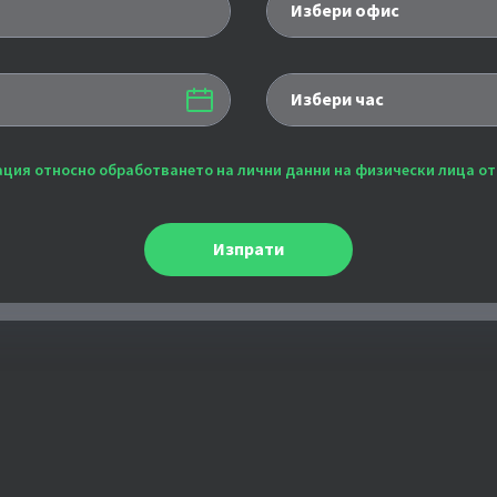
Избери офис
Избери час
ция относно обработването на лични данни на физически лица от
Изпрати