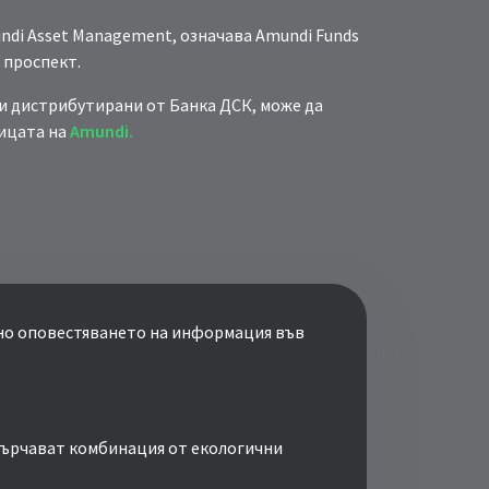
di Asset Management, означава Amundi Funds
 проспект.
 дистрибутирани от Банка ДСК, може да
ницата на
Amundi.
осно оповестяването на информация във
асърчават комбинация от екологични