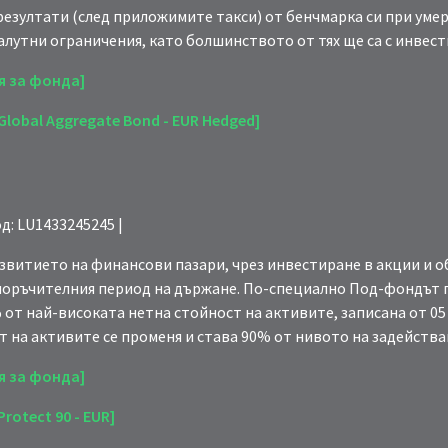
резултати (след приложимите такси) от бенчмарка си при умер
валутни ограничения, като болшинството от тях ще са с инвес
я за фонда]
lobal Aggregate Bond - EUR Hedged]
од: LU1433245245 |
звитието на финансови пазари, чрез инвестиране в акции и 
поръчителния период на държане. По-специално Под-фондът г
 от най-високата нетна стойност на активите, записана от 05 
 на активите се променя и става 90% от нивото на задейства
я за фонда]
otect 90 - EUR]