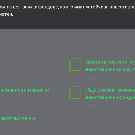
ионна цел: всички фондове, които имат устойчива инвестици
четен.
Тарифа за таксите и ко
инвестиционни продукт
PDF file
онфликт на интереси за
Общи условия, приложи
инвестиционни фондо
PDF file
инвестиционни и