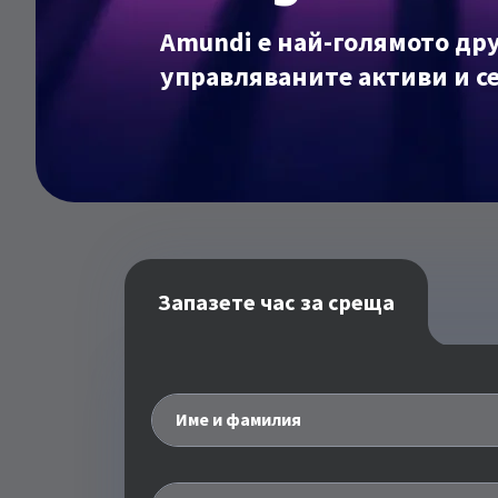
Amundi е най-голямото дру
управляваните активи и с
Запазете час за среща
Име и фамилия