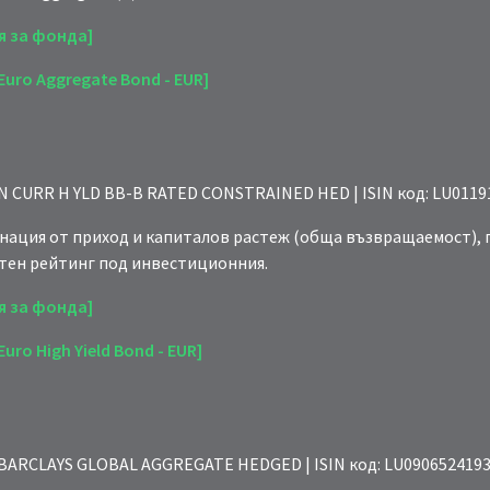
я за фонда]
uro Aggregate Bond - EUR]
AN CURR H YLD BB-B RATED CONSTRAINED HED | ISIN код: LU0119
нация от приход и капиталов растеж (обща възвращаемост), 
тен рейтинг под инвестиционния.
я за фонда]
ro High Yield Bond - EUR]
 BARCLAYS GLOBAL AGGREGATE HEDGED | ISIN код: LU0906524193