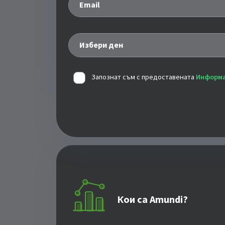
Email
Избери ден
Запознат съм с предоставената
Информа
Кои са Amundi?