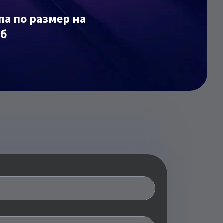
па по размер на
аб