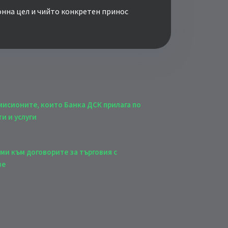
онна цел и чийто конкретен принос
мисионите, които Банка ДСК прилага по
и и услуги
ми към договорите за търговия с
ве