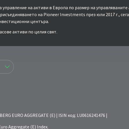
а управление на активи в Европа по размер на управляваните 
исъединяването на Pioneer Investments през юли 2017 г., сега
инвестиционни центъра.
сове активи по целия свят.
BERG EURO AGGREGATE (E) | ISIN код: LU0616241476 |
ro Aggregate (E) Index.