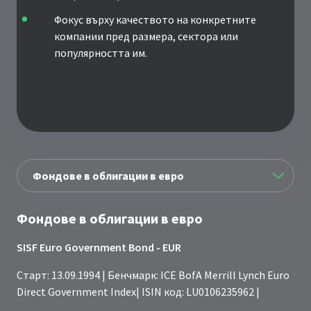
Фокус върху качеството на конкретните
компании пред размера, сектора или
популярността им.
Фондове в облигации в евро
SISF Euro Government Bond - EUR
Старт: 13.09.1994 | Бенчмарк: ICE BofA Merrill Lynch Euro
Direct Government Index| ISIN код: LU0106235962 |