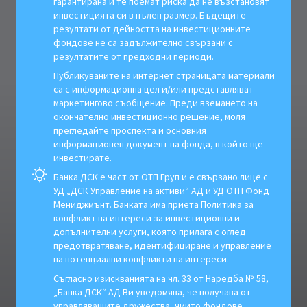
гарантирана и те поемат риска да не възстановят
инвестицията си в пълен размер. Бъдещите
резултати от дейността на инвестиционните
фондове не са задължително свързани с
резултатите от предходни периоди.
Публикуваните на интернет страницата материали
са с информационна цел и/или представляват
маркетингово съобщение. Преди вземането на
окончателно инвестиционно решение, моля
прегледайте проспекта и основния
информационен документ на фонда, в който ще
инвестирате.
Банка ДСК е част от ОТП Груп и е свързано лице с
УД „ДСК Управление на активи“ АД и УД ОТП Фонд
Мениджмънт. Банката има приета Политика за
конфликт на интереси за инвестиционни и
допълнителни услуги, която прилага с оглед
предотвратяване, идентифициране и управление
на потенциални конфликти на интереси.
Съгласно изискванията на чл. 33 от Наредба № 58,
„Банка ДСК“ АД Ви уведомява, че получава от
управляващите дружества, чиито фондове