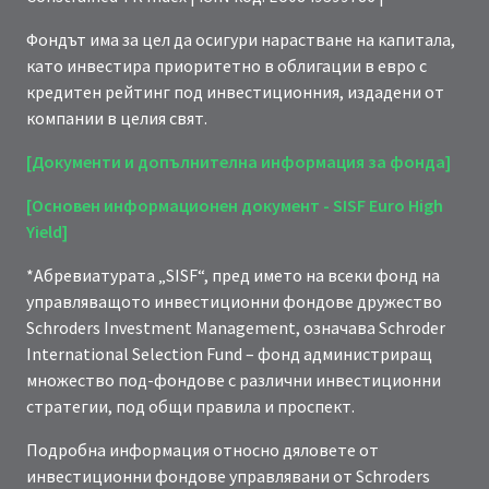
Фондът има за цел да осигури нарастване на капитала,
като инвестира приоритетно в облигации в евро с
кредитен рейтинг под инвестиционния, издадени от
компании в целия свят.
[Документи и допълнителна информация за фонда]
[Основен информационен документ - SISF Euro High
Yield]
*Абревиатурата „SISF“, пред името на всеки фонд на
управляващото инвестиционни фондове дружество
Schroders Investment Management, означава Schroder
International Selection Fund – фонд администриращ
множество под-фондове с различни инвестиционни
стратегии, под общи правила и проспект.
Подробна информация относно дяловете от
инвестиционни фондове управлявани от Schroders