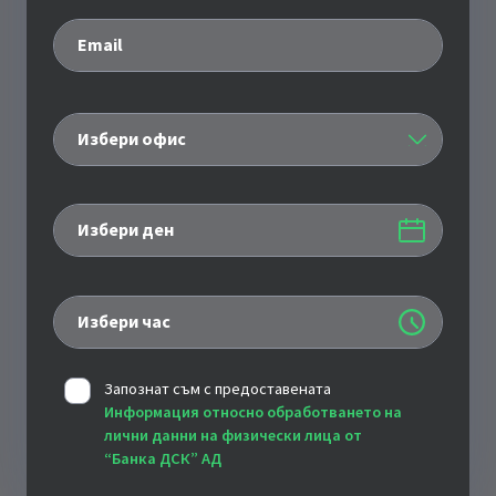
Email
Избери офис
Избери ден
Избери час
Запознат съм с предоставената
Информация относно обработването на
лични данни на физически лица от
“Банка ДСК” АД