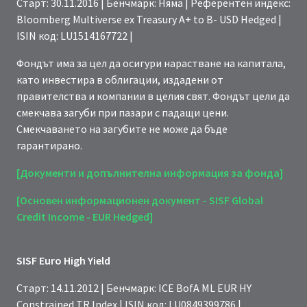
Старт: 30.11.2016 | Бенчмарк: Няма | Референтен индекс:
Bloomberg Multiverse ex Treasury A+ to B- USD Hedged |
ISIN код: LU1514167722 |
Фондът има за цел да осигури нарастване на капитала,
като инвестира в облигации, издадени от
правителства и компании в целия свят. Фондът цели да
смекчава загуби при пазари с падащи цени.
Смекчаването на загубите не може да бъде
гарантирано.
[Документи и допълнителна информация за фонда]
[Основен информационен документ -
SISF Global
Credit Income - EUR Hedged
]
SISF Euro High Yield
Старт: 14.11.2012 | Бенчмарк: ICE BofA ML EUR HY
Constrained TR Index | ISIN код: LU0849399786 |