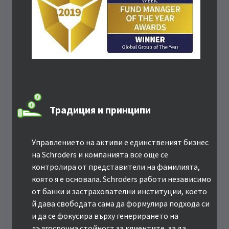
Традиция и принципи
Управлението на активи е единственият бизнес
на Schroders и компанията все още се
контролира от представители на фамилията,
която я е основала. Schroders работи независимо
от банки и застрахователни институции, което
й дава свободата сама да формулира подхода си
и да се фокусира върху генерирането на
дългосрочна стойност за клиентите, за да