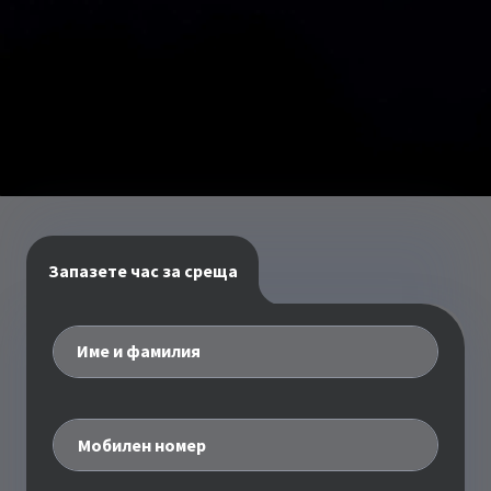
Запазете час за среща
Име и фамилия