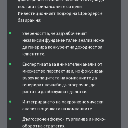
постигат финансовите си цели.
Инвестиционният подход на Шрьодерс е
базиран на:
Увереността, че задълбоченият
независим фундаментален анализ може
да генерира конкурентна доходност за
клиентите.
Експертизата за внимателен анализ от
множество перспективи, но фокусиран
върху капацитета на компаниите да
генерират печалби дългосрочно, да
растат и да обслужват дълга си.
Интегрирането на макроикономически
анализ в оценката на компаниите
Дългосрочен фокус - търпелива и ниско-
оборотна стратегия.