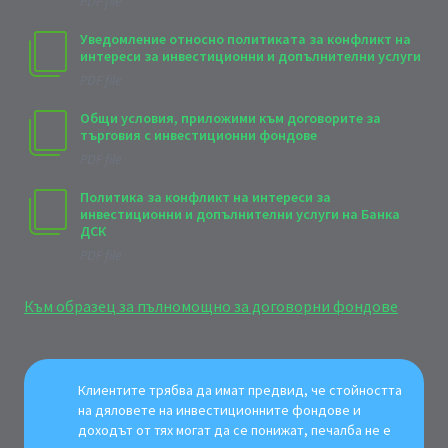
PDF file
Уведомление относно политиката за конфликт на
интереси за инвестиционни и допълнителни услуги
PDF file
Общи условия, приложими към договорите за
търговия с инвестиционни фондове
PDF file
Политика за конфликт на интереси за
инвестиционни и допълнителни услуги на Банка
ДСК
PDF file
Към образец за пълномощно за договорни фондове
Клиентите трябва да имат предвид, че стойността
на дяловете на инвестиционните фондове и
доходът от тях могат да се понижат, печалба не е