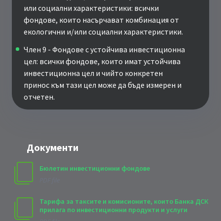
или социални характеристики: всички
фондове, които насърчават комбинация от
екологични и/или социални характеристики.
Член 9 - Фондове с устойчива инвестиционна
цел: всички фондове, които имат устойчива
инвестиционна цел и чийто конкретен
принос към тази цел може да бъде измерен и
отчетен.
Документи
Бюлетин инвестиционни фондове
PDF file
Тарифа за таксите и комисионите, които Банка ДСК
прилага по инвестиционни продукти и услуги