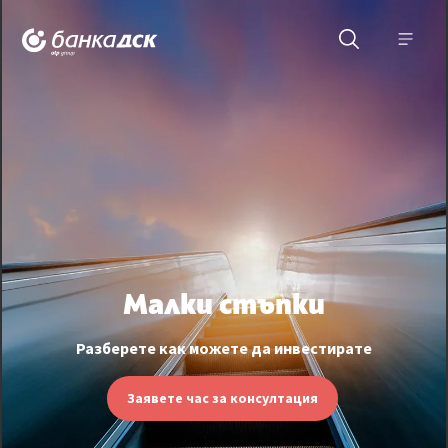
Меню
Малки стъпки
Разберете как можете да инвестирате
Заявете час за консултация