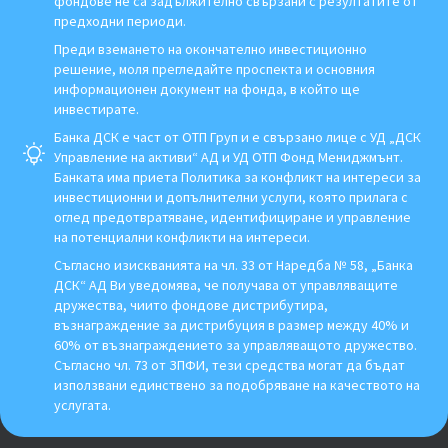
фондове не са задължително свързани с резултатите от
предходни периоди.
Преди вземането на окончателно инвестиционно
решение, моля прегледайте проспекта и основния
информационен документ на фонда, в който ще
инвестирате.
Банка ДСК е част от ОТП Груп и е свързано лице с УД „ДСК
Управление на активи“ АД и УД ОТП Фонд Мениджмънт.
Банката има приета Политика за конфликт на интереси за
инвестиционни и допълнителни услуги, която прилага с
оглед предотвратяване, идентифициране и управление
на потенциални конфликти на интереси.
Съгласно изискванията на чл. 33 от Наредба № 58, „Банка
ДСК“ АД Ви уведомява, че получава от управляващите
дружества, чиито фондове дистрибутира,
възнаграждение за дистрибуция в размер между 40% и
60% от възнаграждението за управляващото дружество.
Съгласно чл. 73 от ЗПФИ, тези средства могат да бъдат
използвани единствено за подобряване на качеството на
услугата.