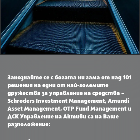
Запознайте се с богата ни гама от над 101
решения на едни от най-големите
дружества за управление на средства –
Schroders Investment Management, Amundi
Asset Management, OTP Fund Management и
ДСК Управление на Активи са на Ваше
разположение: