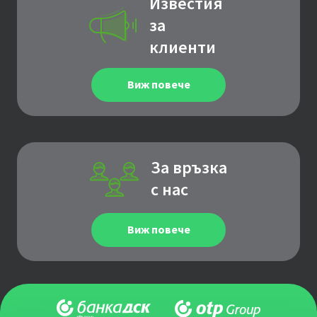
Известия
за
клиенти
Виж повече
За връзка
с нас
Виж повече