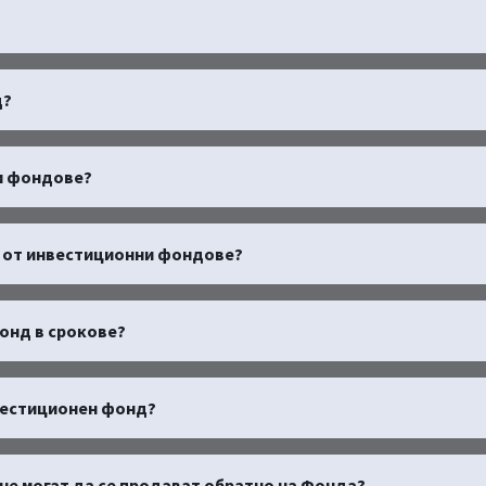
д?
ни фондове?
ве от инвестиционни фондове?
фонд в срокове?
нвестиционен фонд?
 не могат да се продават обратно на Фонда?