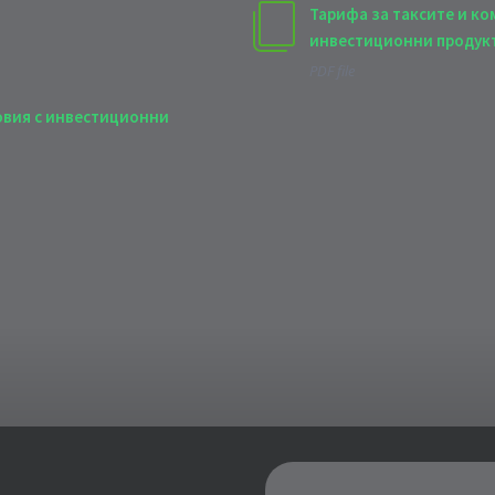
Тарифа за таксите и ко
инвестиционни продукт
PDF file
овия с инвестиционни