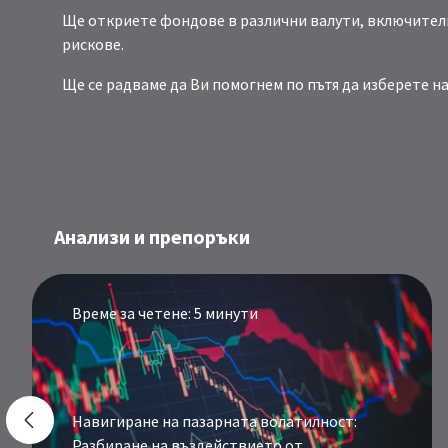
Ще откриете фондове в различни валути, включителн
рискове.
Ще се радваме да Ви помогнем по пътя да изберете
Анализи и препоръки
Време за четене: 5 минути
Навигиране на пазарната волатилност:
Разбиране на въздействието от