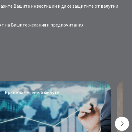
разите Вашите инвестиции и да се защитите от валутни
ят на Вашите желания и предпочитания.
Време за четене: 6 минути
В
А