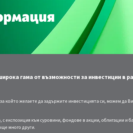
ормация
ирока гама от възможности за инвестиции в р
за който желаете да задържите инвестицията си, можем да В
, с експозиция към суровини, фондове в акции, облигации и
ще много други.