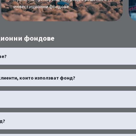
инвестиционни фондове
иционни фондове
ве?
клиенти, които използват фонд?
нд?