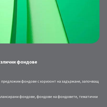
азлични фондове
и предложим фондове с хоризонт на задържане, започващ
 балансирани фондове, фондове на фондовете, тематични