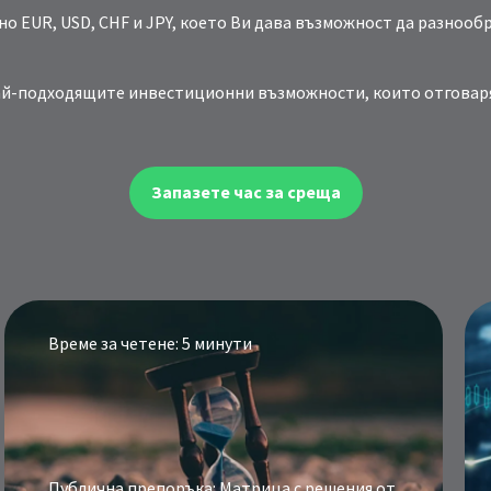
о EUR, USD, CHF и JPY, което Ви дава възможност да разнооб
 най-подходящите инвестиционни възможности, които отговар
Запазете час за среща
Време за четене: 5 минути
Публична препоръка: Матрица с решения от