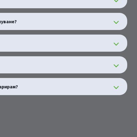
пуване?
ларирам?