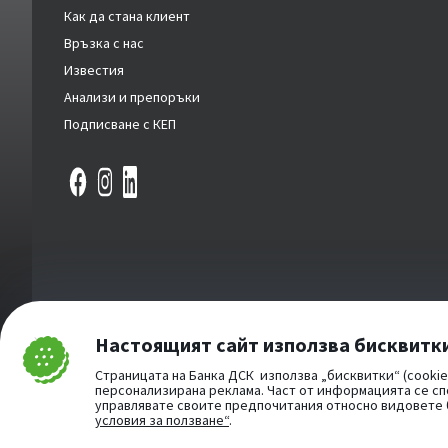
Как да стана клиент
Връзка с нас
Известия
Анализи и препоръки
Подписване с КЕП
Настоящият сайт използва бисквитк
Затвори
Страницата на Банка ДСК използва „бисквитки“ (cookie
Cookie consent change
персонализирана реклама. Част от информацията се сп
управлявате своите предпочитания относно видовете
Част от:
условия за ползване“
.