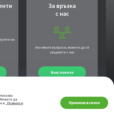
енти
За връзка
с нас
лугите ни
Ако имате въпроси, можете да се
свържете с нас
Виж повече
 показва
. Можете да
Приемам всички
те в
„Правила и
е AI асистента ни
© 2026 Сайт от:
StudioX