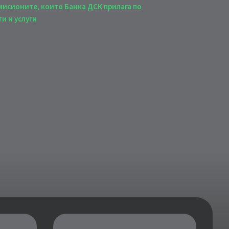
мисионите, които Банка ДСК прилага по
и и услуги