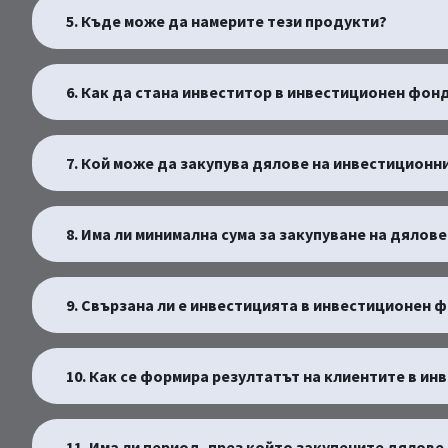
5. Къде може да намерите тези продукти?
6. Как да стана инвеститор в инвестиционен фон
7. Кой може да закупува дялове на инвестицион
8. Има ли минимална сума за закупуване на дяло
9. Свързана ли е инвестицията в инвестиционен 
10. Как се формира резултатът на клиентите в и
11. Има ли период, през който закупените дялове