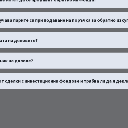
учава парите си при подаване на поръчка за обратно изку
ната на дяловете?
дник на дялове?
 от сделки с инвестиционни фондове и трябва ли да я дек