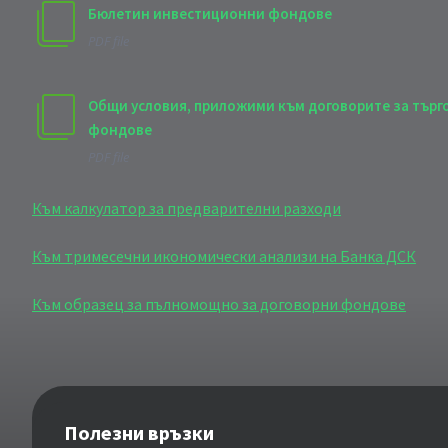
Бюлетин инвестиционни фондове
PDF file
Общи условия, приложими към договорите за търг
фондове
PDF file
Към калкулатор за предварителни разходи
Към тримесечни икономически анализи на Банка ДСК
Към образец за пълномощно за договорни фондове
Полезни връзки