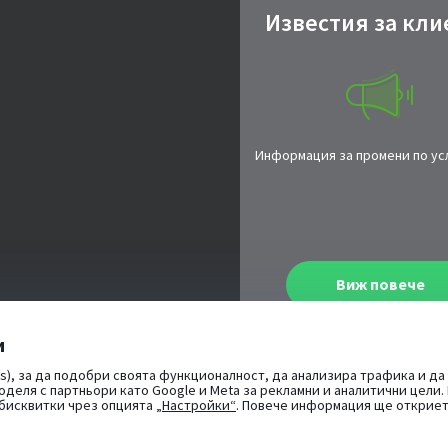
Известия за кли
Информация за промени по ус
Виж повече
и
s), за да подобри своята функционалност, да анализира трафика и да
оделя с партньори като Google и Meta за рекламни и аналитични цели
 бисквитки чрез опцията
„Настройки“
. Повече информация ще открие
При въпроси -
попитайт