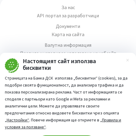
За нас
API портал за разработчици
Документи
Карта на сайта
Валутна информация
Правила и условия за използване на уебсайт
Настоящият сайт използва
Зат
Медия център
бисквитки
Продажба на имоти
Страницата на Банка ДСК използва „бисквитки“ (cookies), за да
Кариери
подобри своята функционалност, да анализира трафика и да
Декларация за достъпност
показва персонализирана реклама. Част от информацията се
споделя с партньори като Google и Meta за рекламни и
аналитични цели. Можете да управлявате своите
предпочитания относно видовете бисквитки чрез опцията
„Настройки“
. Повече информация ще откриете в
„Правила и
Част от:
условия за ползване“
.