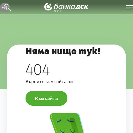
Текуща езикова версия е българска
EN
Няма нищо тук!
404
Върни се към сайта ни
Към сайта