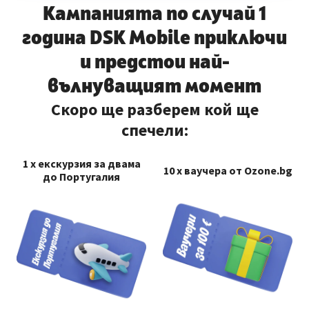
Кампанията по случай 1
година DSK Mobile приключи
и предстои най-
вълнуващият момент
Скоро ще разберем кой ще
спечели:
1 х екскурзия за двама
10 х ваучера от Ozone.bg
до Португалия