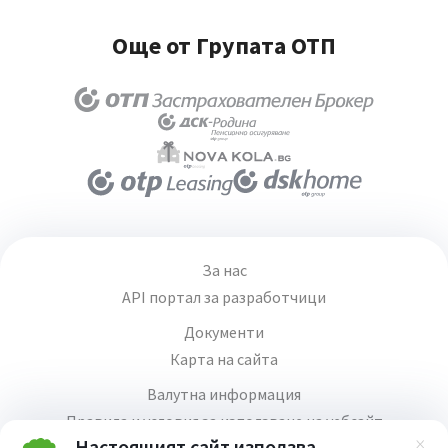
Още от Групата ОТП
За нас
API портал за разработчици
Документи
Карта на сайта
Валутна информация
Правила и условия за използване на уебсайт
Настоящият сайт използва