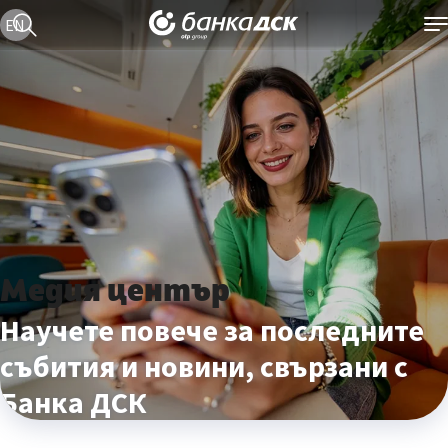
Текуща езикова версия е българска
EN
Медия център
Научете повече за последните
събития и новини, свързани с
Банка ДСК