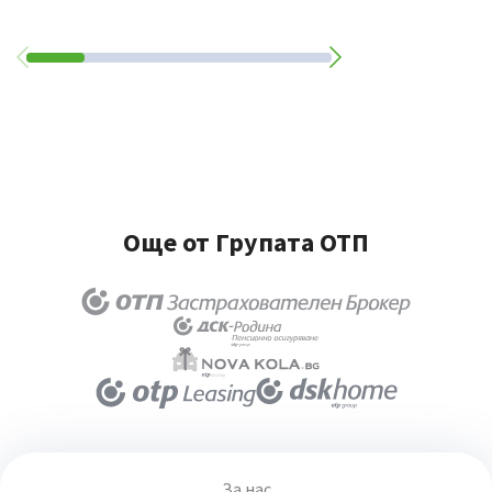
Още от Групата ОТП
За нас