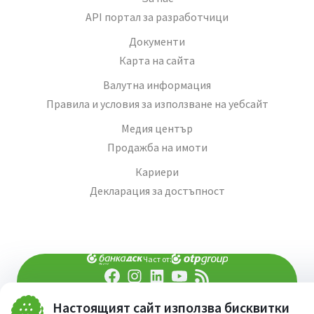
API портал за разработчици
Документи
Карта на сайта
Валутна информация
Правила и условия за използване на уебсайт
Медия център
Продажба на имоти
Кариери
Декларация за достъпност
Част от:
попитай AI асистента ни
При въпроси -
Настоящият сайт използва бисквитки