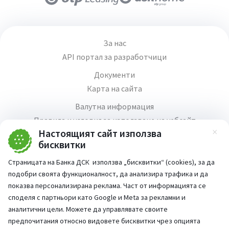
За нас
API портал за разработчици
Документи
Карта на сайта
Валутна информация
Правила и условия за използване на уебсайт
Настоящият сайт използва
Зат
Медия център
бисквитки
Продажба на имоти
Страницата на Банка ДСК използва „бисквитки“ (cookies), за да
Кариери
подобри своята функционалност, да анализира трафика и да
Декларация за достъпност
показва персонализирана реклама. Част от информацията се
споделя с партньори като Google и Meta за рекламни и
аналитични цели. Можете да управлявате своите
предпочитания относно видовете бисквитки чрез опцията