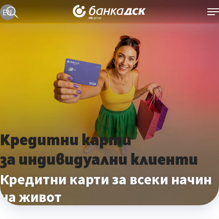
Текуща езикова версия е българска
EN
Кредитни карти
за индивидуални клиенти
Кредитни карти за всеки начин
на живот