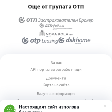
Още от Групата ОТП
За нас
API портал за разработчици
Документи
Карта на сайта
Валутна информация
Правила и условия за използване на уебсайт
Настоящият сайт използва
Зат
Медия център