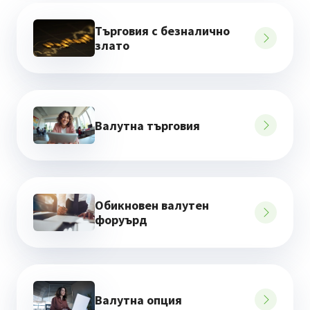
Търговия с безналично
злато
Валутна търговия
Обикновен валутен
форуърд
Валутна опция