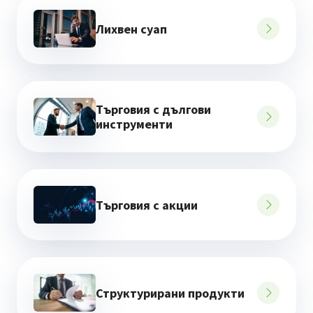
Лихвен суап
Търговия с дългови
инструменти
Търговия с акции
Структурирани продукти