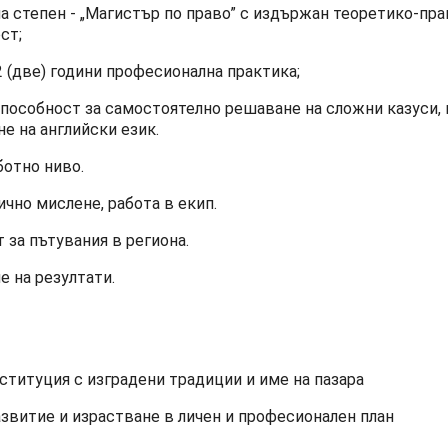
 степен - „Магистър по право” с издържан теоретико-пра
ст;
(две) години професионална практика;
пособност за самостоятелно решаване на сложни казуси,
не на английски език.
ботно ниво.
чно мислене, работа в екип.
за пътувания в региона.
е на резултати.
титуция с изградени традиции и име на пазара
витие и израстване в личен и професионален план