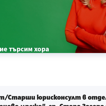
ие търсим хора
т/Старши юрисконсулт в отде