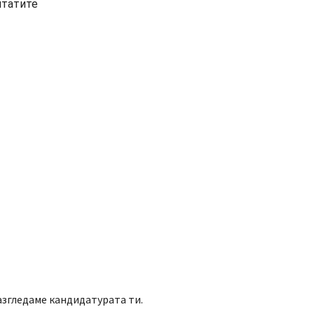
лтатите
азгледаме кандидатурата ти.