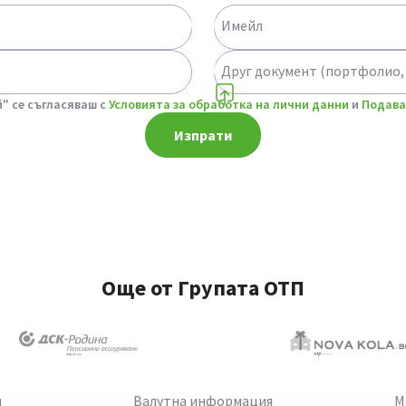
Имейл
Друг документ (портфолио,
" се съгласяваш с
Условията за обработка на лични данни
и
Подава
Изпрати
Още от Групата ОТП
и
Валутна информация
М