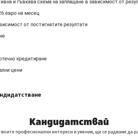
тивна и гъвкава схема на заплащане в зависимост от резу
,26 евро на месец
висимост от постигнатите резултати
не
потечно кредитиране
ални цени
андидатстване
Кандидатствай
твоите професионални интереси и умения, ще се радваме да р