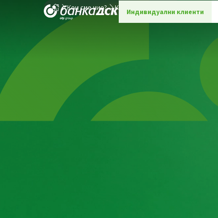
Кои сме ние?
Конкретна кариера
Индивидуални клиенти