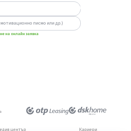
 мотивационно писмо или др.)
не на онлайн заявка
едия център
Кариери