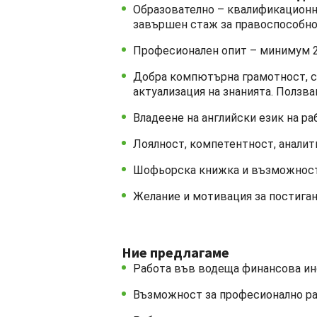
Образователно – квалификационна
завършен стаж за правоспособно
Професионален опит – минимум 2 
Добра компютърна грамотност, с
актуализация на знанията. Ползва
Владеене на английски език на ра
Лоялност, компетентност, аналити
Шофьорска книжка и възможност 
Желание и мотивация за постиган
Ние предлагаме
Работа във водеща финансова инс
Възможност за професионално раз