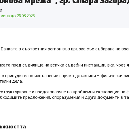
онова мрежа“, гр. Стара Загора
е
тивна до
26.08.2026
 Банката в съответния регион във връзка със събиране на вз
ката пред съдилища на всички съдебни инстанции, вкл. чрез я
 с принудително изпълнение спрямо длъжници – физически лиц
телни дела.
еструктуриране и предоговаряне на проблемни експозиции на ф
бходимите предложения, споразумения и други документи в та
лъжността