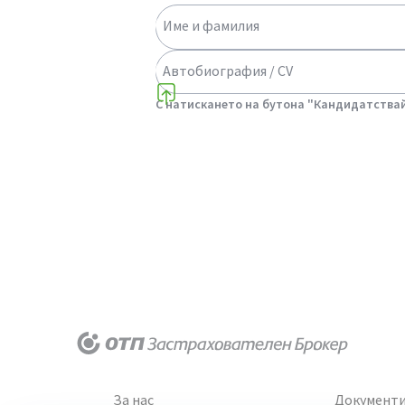
Име и фамилия
Автобиография / CV
Select a choice
С натискането на бутона "Кандидатствай
За нас
Документ