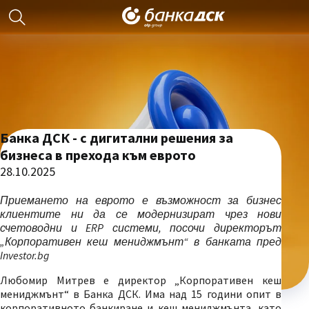
Банка ДСК - с дигитални решения за
бизнеса в прехода към еврото
28.10.2025
Приемането на еврото е възможност за бизнес
клиентите ни да се модернизират чрез нови
счетоводни и ERP системи, посочи директорът
„Корпоративен кеш мениджмънт“ в банката пред
Investor.bg
Любомир Митрев е директор „Корпоративен кеш
мениджмънт“ в Банка ДСК. Има над 15 години опит в
корпоративното банкиране и кеш мениджмънта, като