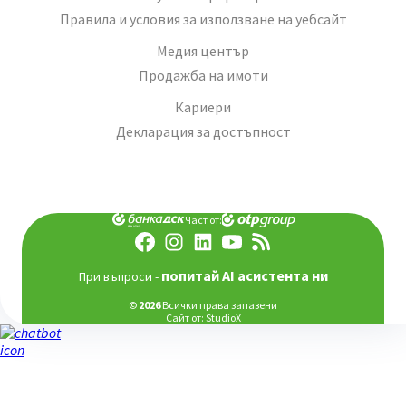
Правила и условия за използване на уебсайт
Медия център
Продажба на имоти
Кариери
Декларация за достъпност
Част от:
попитай AI асистента ни
При въпроси -
©
2026
Всички права запазени
Сайт от:
StudioX