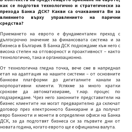
как се подготвя технологично и стратегически за
прехода Банка ДСК? Какви са очакванията Ви за
влиянието върху управлението на парични
средства?
Приемането на еврото е фундаментален преход с
дългосрочно значение за финансовата система и за
бизнеса в България. В Банка ДСК подхождаме към него с
висока степен на отговорност и проактивност – както
технологично, така и организационно.
От технологична гледна точка, вече сме в напреднал
етап на адаптация на нашите системи – от основните
банкови платформи до дигиталните канали за
корпоративни клиенти. Успяхме за много кратки
срокове да автоматизираме, т.нар. процес по
подзареждане. Чрез него законните представители на
бизнес клиентите ни могат предварително да сключат
договор през електронното банкиране и да получат
евро банкноти и монети в определени офиси на Банка
ДСК, за да подготвят бизнеса си за първите дни от
новата година, когато еврото ще е официална валута.