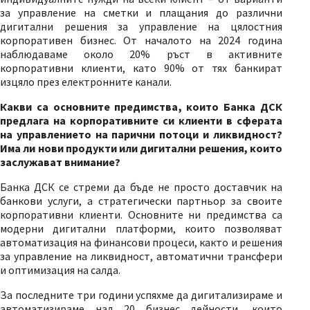
за управление на сметки и плащания до различни
дигитални решения за управление на цялостния
корпоративен бизнес. От началото на 2024 година
наблюдаваме около 20% ръст в активните
корпоративни клиенти, като 90% от тях банкират
изцяло през електронните канали.
Какви са основните предимства, които Банка ДСК
предлага на корпоративните си клиенти в сферата
на управлението на парични потоци и ликвидност?
Има ли нови продукти или дигитални решения, които
заслужават внимание?
Банка ДСК се стреми да бъде не просто доставчик на
банкови услуги, а стратегически партньор за своите
корпоративни клиенти. Основните ни предимства са
модерни дигитални платформи, които позволяват
автоматизация на финансови процеси, както и решения
за управление на ликвидност, автоматични трансфери
и оптимизация на салда.
За последните три години успяхме да дигитализираме и
автоматизираме над 20 бизнес дейности, които