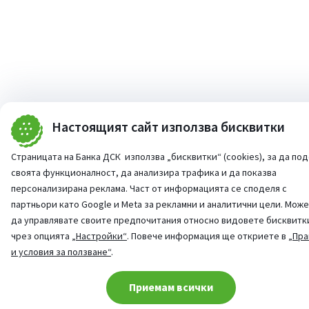
Настоящият сайт използва бисквитки
Страницата на Банка ДСК използва „бисквитки“ (cookies), за да по
своята функционалност, да анализира трафика и да показва
персонализирана реклама. Част от информацията се споделя с
партньори като Google и Meta за рекламни и аналитични цели. Мож
да управлявате своите предпочитания относно видовете бисквитк
чрез опцията
„Настройки“
. Повече информация ще откриете в
„Пра
и условия за ползване“
.
Cookie consent change
Приемам всички