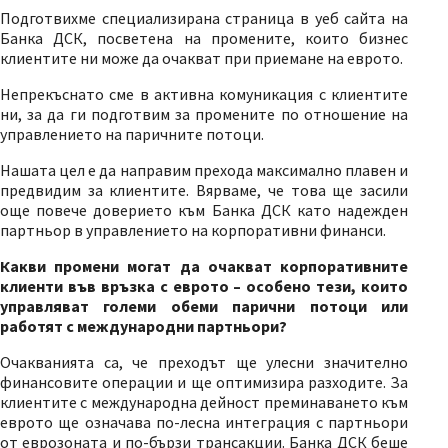
Подготвихме специализирана страница в уеб сайта на
Банка ДСК, посветена на промените, които бизнес
клиентите ни може да очакват при приемане на еврото.
Непрекъснато сме в активна комуникация с клиентите
ни, за да ги подготвим за промените по отношение на
управлението на паричните потоци.
Нашата цел е да направим прехода максимално плавен и
предвидим за клиентите. Вярваме, че това ще засили
още повече доверието към Банка ДСК като надежден
партньор в управлението на корпоративни финанси.
Какви промени могат да очакват корпоративните
клиенти във връзка с еврото – особено тези, които
управляват големи обеми парични потоци или
работят с международни партньори?
Очакванията са, че преходът ще улесни значително
финансовите операции и ще оптимизира разходите. За
клиентите с международна дейност преминаването към
еврото ще означава по-лесна интеграция с партньори
от еврозоната и по-бързи трансакции. Банка ДСК беше