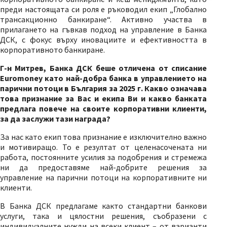
преди настоящата си роля е ръководил екип „Глобално
трансакционно банкиране“. Активно участва в
прилагането на гъвкав подход на управление в Банка
ДСК, с фокус върху иновациите и ефективността в
корпоративното банкиране.
Г-н Митрев, Банка ДСК беше отличена от списание
Euromoney като най-добра банка в управлението на
парични потоци в България за 2025 г. Какво означава
това признание за Вас и екипа Ви и какво банката
предлага повече на своите корпоративни клиенти,
за да заслужи тази награда?
За нас като екип това признание е изключително важно
и мотивиращо. То е резултат от целенасочената ни
работа, постоянните усилия за подобрения и стремежа
ни да предоставяме най-добрите решения за
управление на парични потоци на корпоративните ни
клиенти.
В Банка ДСК предлагаме както стандартни банкови
услуги, така и цялостни решения, съобразени с
индивидуалните нужди на всеки клиент – от варианти