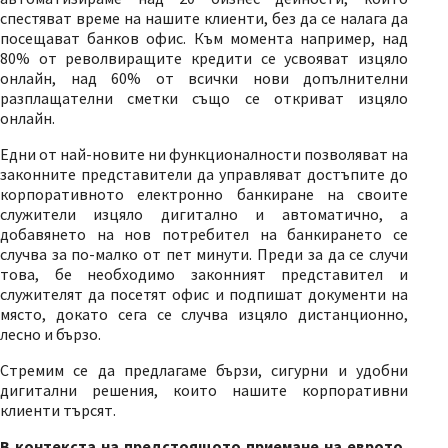
спестяват време на нашите клиенти, без да се налага да
посещават банков офис. Към момента например, над
80% от револвиращите кредити се усвояват изцяло
онлайн, над 60% от всички нови допълнителни
разплащателни сметки също се откриват изцяло
онлайн.
Едни от най-новите ни функционалности позволяват на
законните представители да управляват достъпите до
корпоративното електронно банкиране на своите
служители изцяло дигитално и автоматично, а
добавянето на нов потребител на банкирането се
случва за по-малко от пет минути. Преди за да се случи
това, бе необходимо законният представител и
служителят да посетят офис и подпишат документи на
място, докато сега се случва изцяло дистанционно,
лесно и бързо.
Стремим се да предлагаме бързи, сигурни и удобни
дигитални решения, които нашите корпоративни
клиенти търсят.
В контекста на предстоящото приемане на еврото,