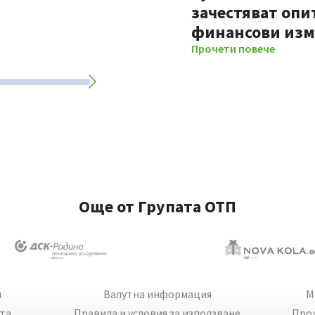
зачестяват опи
финансови из
Прочети повече
Още от Групата ОТП
и
Валутна информация
М
йта
Правила и условия за използване
Про