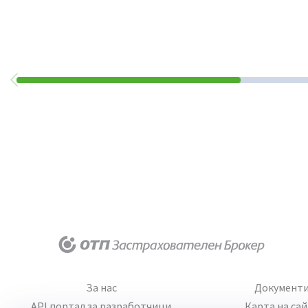
За нас
Документ
API портал за разработчици
Карта на са