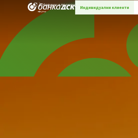
Новини и промоции
Детайли
Индивидуални клиенти