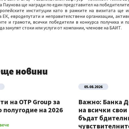
а Паунова ще награди по един представител на победителите 
вропейските институции като в рамките на визитата ще 
а ЕК, евродепутати и неправителствени организации, актив
ите и грамоти, всички победители в конкурса получиха и п
а закупят стоки или услуги от компании, членове на БАИТ.
ще новини
05.08.2026
ти на OTP Group за
Важно: Банка 
 полугодие на 2026
на всички свои
бъдат бдителни
чувствителните
вече