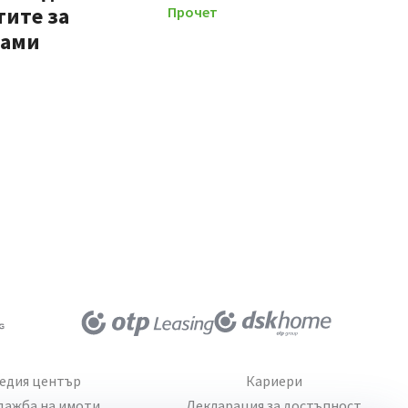
тите за
Прочети повече
мами
едия център
Кариери
дажба на имоти
Декларация за достъпност