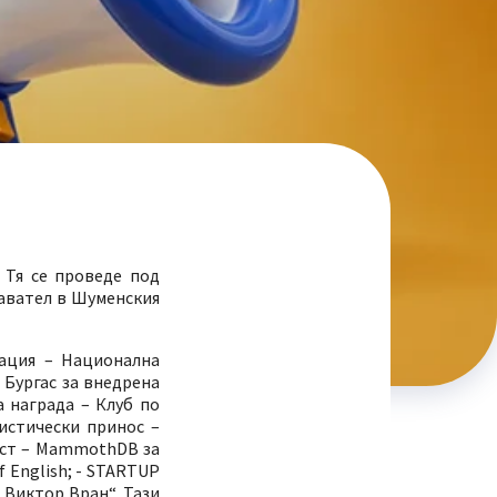
 Тя се проведе под
давател в Шуменския
рация – Национална
Бургас за внедрена
 награда – Клуб по
истически принос –
ост – MammothDB за
 English; - STARTUP
„Виктор Вран“. Тази