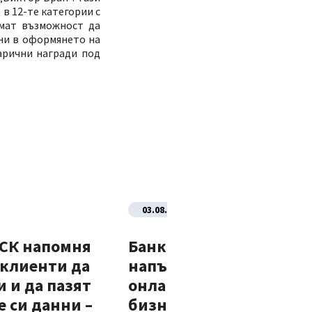
в 12-те категории с
имат възможност да
ни в оформянето на
арични награди под
03.08.2026
ДСК напомня
Банка ДСК стартира
 клиенти да
напълно автоматизир
 и да пазят
онлайн процес за нови
 си данни –
бизнес клиенти