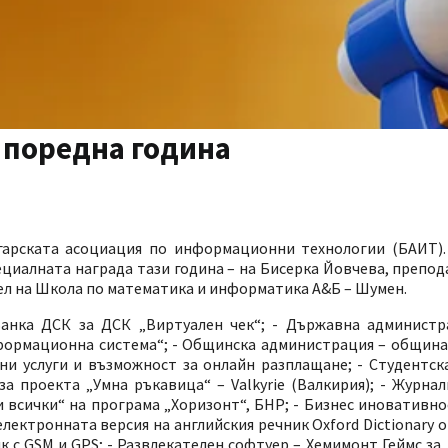
а поредна година
гарската асоциация по информационни технологии (БАИТ).
ециалната награда тази година – на Бисерка Йовчева, препо
л на Школа по математика и информатика А&Б – Шумен.
 Банка ДСК за ДСК „Виртуален чек“; - Държавна админист
формационна система“; - Общинска администрация – община 
и услуги и възможност за онлайн разплащане; - Студентска
 проекта „Умна ръкавица“ – Valkyrie (Валкирия); - Журнал
 всички“ на програма „Хоризонт“, БНР; - Бизнес иновативн
ектронната версия на английския речник Oxford Dictionary of
 с GSM и GPS; - Развлекателен софтуер – Хемимонт Геймс за 