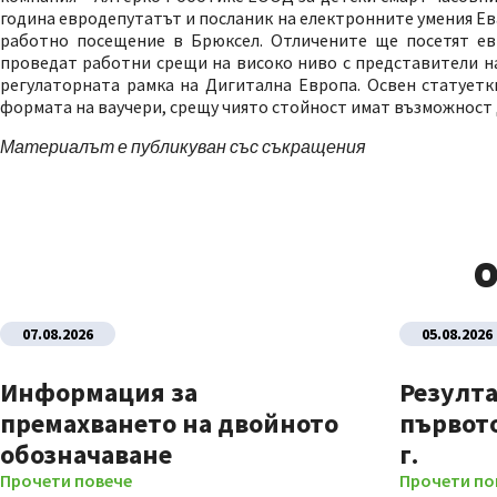
година евродепутатът и посланик на електронните умения Ев
работно посещение в Брюксел. Отличените ще посетят е
проведат работни срещи на високо ниво с представители н
регулаторната рамка на Дигитална Европа. Освен статуетк
формата на ваучери, срещу чиято стойност имат възможност д
Материалът е публикуван със съкращения
О
07.08.2026
05.08.2026
Информация за
Резулта
премахването на двойното
първото
обозначаване
г.
Прочети повече
Прочети по