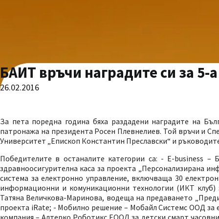
БАИТ връчи наградите си за 5-
26.02.2016
За пета поредна година бяха раздадени наградите на Бъл
патронажа на президента Росен Плевнелиев. Той връчи и Сп
Университет „Епископ Константин Преславски“ и ръководите
Победителите в останалите категории са: - E-business –
здравноосигурителна каса за проекта „Персонализирана ин
система за електронно управление, включваща 30 електронн
информационни и комуникационни технологии (ИКТ клуб) за
Татяна Величкова-Маринова, водеща на предаването „Преди
проекта iRate; - Мобилно решение – Мобайл Системс ООД за ел
компания – Алтерко Роботикс ЕООД за детски смарт часовник