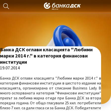
Банка ДСК оглави класацията "Любими
марки 2014 г." в категория финансови
институции
19.07.2014
Банка ДСК оглави класацията "Любими марки 2014 г." в
категория финансови институции в шестото издание на
класацията, организирана от списание Business Lady. В
много оспорваната категория "Финансови институции"
призът за любима марка отиде при Банка ДСК за втора
поредна година. От общо гласували 25 хил. потребители
близо 7 хил. са дали гласа си за Банка ДСК. Победителите