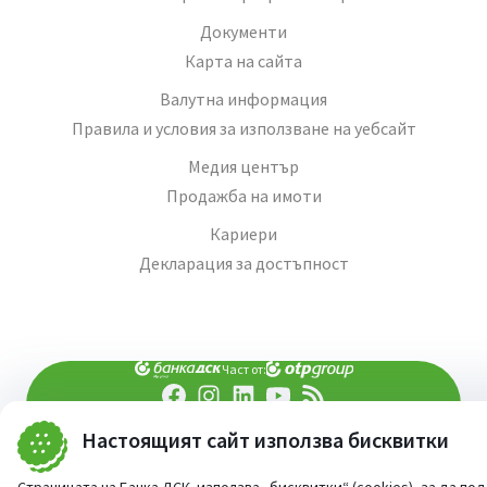
Документи
Карта на сайта
Валутна информация
Правила и условия за използване на уебсайт
Медия център
Продажба на имоти
Кариери
Декларация за достъпност
Част от:
попитай AI асистента ни
Настоящият сайт използва бисквитки
При въпроси -
©
2026
Всички права запазени
Сайт от:
StudioX