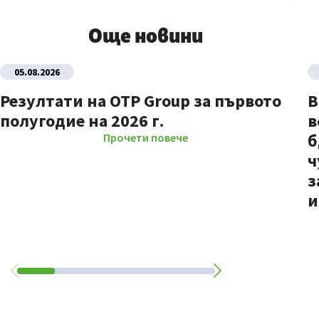
Още новини
05.08.2026
Резултати на OTP Group за първото
В
полугодие на 2026 г.
в
б
Прочети повече
ч
з
и