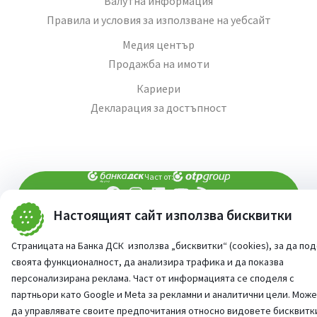
Валутна информация
Правила и условия за използване на уебсайт
Медия център
Продажба на имоти
Кариери
Декларация за достъпност
Част от:
Настоящият сайт използва бисквитки
попитай AI асистента ни
При въпроси -
©
2026
Всички права запазени
Страницата на Банка ДСК използва „бисквитки“ (cookies), за да по
Сайт от:
StudioX
своята функционалност, да анализира трафика и да показва
персонализирана реклама. Част от информацията се споделя с
партньори като Google и Meta за рекламни и аналитични цели. Мож
да управлявате своите предпочитания относно видовете бисквитк