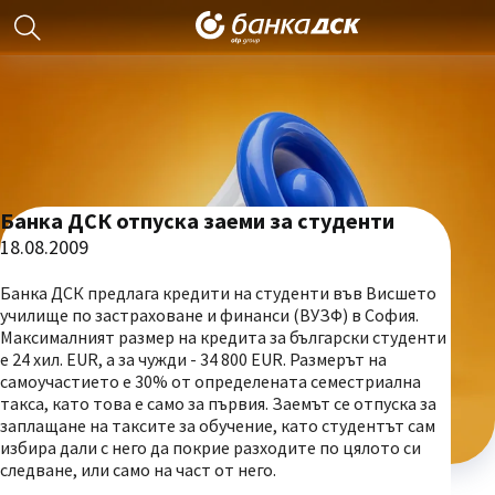
Банка ДСК отпуска заеми за студенти
18.08.2009
Банка ДСК предлага кредити на студенти във Висшето
училище по застраховане и финанси (ВУЗФ) в София.
Максималният размер на кредита за български студенти
е 24 хил. EUR, а за чужди - 34 800 EUR. Размерът на
самоучастието е 30% от определената семестриална
такса, като това е само за първия. Заемът се отпуска за
заплащане на таксите за обучение, като студентът сам
избира дали с него да покрие разходите по цялото си
следване, или само на част от него.