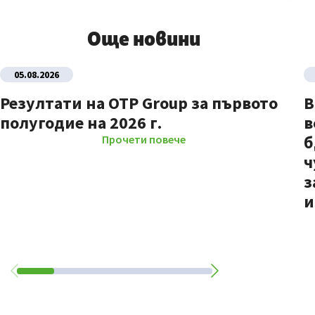
Още новини
05.08.2026
Резултати на OTP Group за първото
В
полугодие на 2026 г.
в
б
Прочети повече
ч
з
и