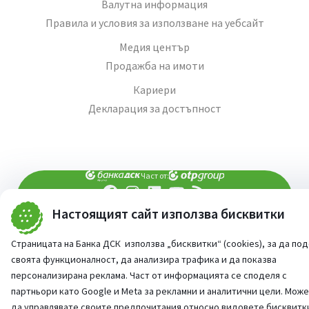
Валутна информация
Правила и условия за използване на уебсайт
Медия център
Продажба на имоти
Кариери
Декларация за достъпност
Част от:
Настоящият сайт използва бисквитки
попитай AI асистента ни
При въпроси -
©
2026
Всички права запазени
Страницата на Банка ДСК използва „бисквитки“ (cookies), за да по
Сайт от:
StudioX
своята функционалност, да анализира трафика и да показва
персонализирана реклама. Част от информацията се споделя с
партньори като Google и Meta за рекламни и аналитични цели. Мож
да управлявате своите предпочитания относно видовете бисквитк