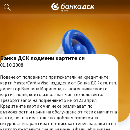
Банка ДСК подмени картите си
01.10.2008
Повече от половината притежатели на кредитните
карти MasterCard и Visa, издадени от Банка ДСК с гл. изп.
директор Виолина Маринова, са подменили своите
карти с нови, които използват чип технологията.
Трезорът започна подменянето им от21 април.
Кредитните карти с чип не се различават по
възможности и начин на обслужване от тези с магнитна
лента, но пък имат още по-добри механизми за
сигурност и гарантират по-висока степен на защита на
картодържателите срещу измами и фалшифициране.