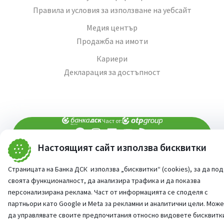
Правила и условия за използване на уебсайт
Медия център
Продажба на имоти
Кариери
Декларация за достъпност
Част от:
Настоящият сайт използва бисквитки
попитай AI асистента ни
При въпроси -
©
2026
Всички права запазени
Страницата на Банка ДСК използва „бисквитки“ (cookies), за да по
Сайт от:
StudioX
своята функционалност, да анализира трафика и да показва
персонализирана реклама. Част от информацията се споделя с
партньори като Google и Meta за рекламни и аналитични цели. Мож
да управлявате своите предпочитания относно видовете бисквитк