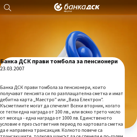
Банка ДСК прави томбола за пенсионери
23.03.2007
Банка ДСК прави томбола за пенсионери, които
получават пенсията си по разплащателна сметка и имат
дебитна карта „Маестро" или „Виза Електрон".
Късметлиите могат да спечелят Всеки вторник, когато
се тегли една награда от 100 лв., или всяко трето число
от месеца - една награда от 1000 лв. Единственото
условие е през съответния период по картовата сметка
да е направена трансакция. Колкото повече са
трансакциите, толкова шансът да се спечели е по-голям,