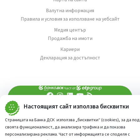
Валутна информация
Правила и условия за използване на уебсайт
Медия център
Продажба на имоти
Кариери
Декларация за достъпност
Част от:
Настоящият сайт използва бисквитки
попитай AI асистента ни
При въпроси -
©
2026
Всички права запазени
Страницата на Банка ДСК използва „бисквитки“ (cookies), за да по
Сайт от:
StudioX
своята функционалност, да анализира трафика и да показва
персонализирана реклама. Част от информацията се споделя с