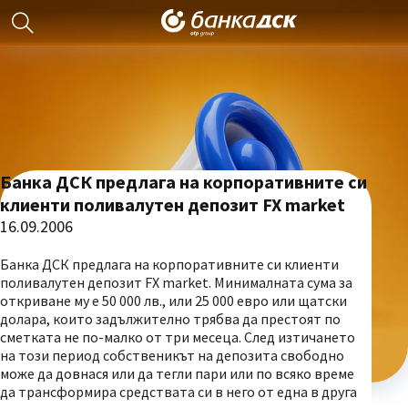
Банка ДСК предлага на корпоративните си
клиенти поливалутен депозит FX market
16.09.2006
Банка ДСК предлага на корпоративните си клиенти
поливалутен депозит FX market. Минималната сума за
откриване му е 50 000 лв., или 25 000 евро или щатски
долара, които задължително трябва да престоят по
сметката не по-малко от три месеца. След изтичането
на този период собственикът на депозита свободно
може да довнася или да тегли пари или по всяко време
да трансформира средствата си в него от една в друга