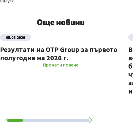
валута.
Още новини
05.08.2026
Резултати на OTP Group за първото
В
полугодие на 2026 г.
в
б
Прочети повече
ч
з
и