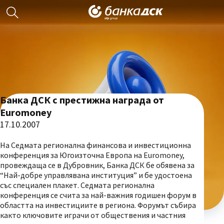
Банка ДСК с престижна награда от
Euromoney
17.10.2007
На Седмата регионална финансова и инвестиционна
конференция за Югоизточна Европа на Euromoney,
провеждаща се в Дубровник, Банка ДСК бе обявена за
“Най-добре управлявана институция” и бе удостоена
със специален плакет. Седмата регионална
конференция се счита за най-важния годишен форум в
областта на инвестициите в региона. Форумът събира
както ключовите играчи от обществения и частния