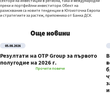
сектори на инвестиции в региона, така и международни
преки и портфейлни инвеститори. Обект на
разисквания са новите тенденции в Югоизточна Европа
и стратегиите за растеж, припомниха от Банка ДСК.
Още новини
05.08.2026
Резултати на OTP Group за първото
В
полугодие на 2026 г.
в
б
Прочети повече
ч
з
и