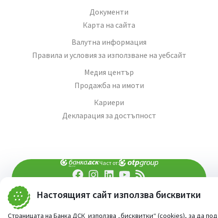
Документи
Карта на сайта
Валутна информация
Правила и условия за използване на уебсайт
Медия център
Продажба на имоти
Кариери
Декларация за достъпност
Част от:
попитай AI асистента ни
Настоящият сайт използва бисквитки
При въпроси -
©
2026
Всички права запазени
Страницата на Банка ДСК използва „бисквитки“ (cookies), за да по
Сайт от:
StudioX