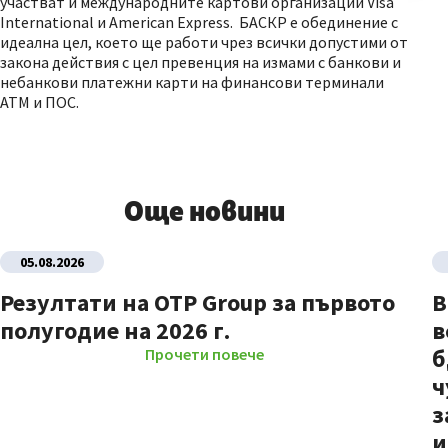
участват и международните картови организации Visa
International и American Express. БАСКР е обединение с
идеална цел, което ще работи чрез всички допустими от
закона действия с цел превенция на измами с банкови и
небанкови платежни карти на финансови терминали
ATM и ПОС.
Още новини
05.08.2026
Резултати на OTP Group за първото
В
полугодие на 2026 г.
в
б
Прочети повече
ч
з
и