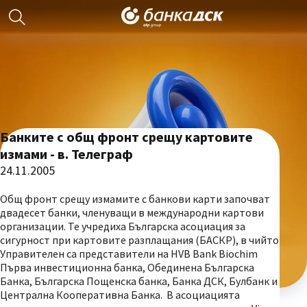
Банките с общ фронт срещу картовите
измами - в. Телеграф
24.11.2005
Общ фронт срещу измамите с банкови карти започват
двадесет банки, членуващи в международни картови
организации. Те учредиха Българска асоциация за
сигурност при картовите разплащания (БАСКР), в чийто
Управителен са представители на HVB Bank Biochim
Първа инвестиционна банка, Обединена Българска
Банка, Българска Пощенска банка, Банка ДСК, Булбанк и
Централна Кооперативна Банка. В асоциацията