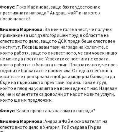
Фокус:
Г-жо Маринова, защо бяхте удостоена с
престижната награда “ Андраш Фай” и на кого я
посвещавате?
Виолина Маринова:
За мен е голяма чест, че получих
признание за моя дългогодишен труд в областта на
спестовното дело, защото ДСК преди беше спестовен
институт. Посвещавам тази награда на колегите, с
които работя, защото е известното, че сам човек нищо
не може да постигне. Успехите се постигат с хората,
които работят в банката в екип. Показателно е, че през
годините банката се е променяла. От една спестовна
каса тя се е превърнала в добра и модерна банка, за да
бъде на първо място през тази година. Това е труд,
който е плод на усилията на всеки един от нас. Надявам
се, че и клиентите са доволни от нас от новите услуги,
които ще им предложим.
Фокус:
Какво представлява самата награда?
Виолина Маринова:
Андраш Фай е основателят на
спестовното дело в Унгария. Той създава Първа