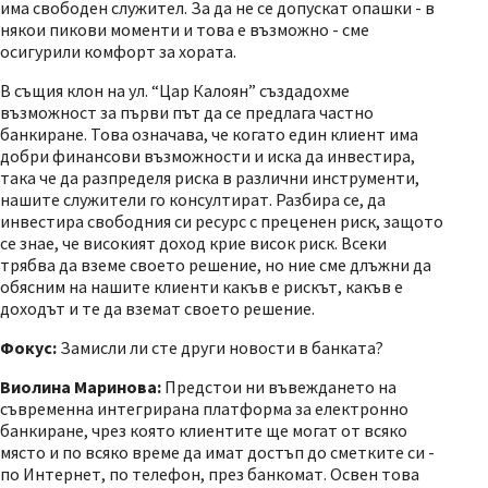
има свободен служител. За да не се допускат опашки - в
някои пикови моменти и това е възможно - сме
осигурили комфорт за хората.
В същия клон на ул. “Цар Калоян” създадохме
възможност за първи път да се предлага частно
банкиране. Това означава, че когато един клиент има
добри финансови възможности и иска да инвестира,
така че да разпределя риска в различни инструменти,
нашите служители го консултират. Разбира се, да
инвестира свободния си ресурс с преценен риск, защото
се знае, че високият доход крие висок риск. Всеки
трябва да вземе своето решение, но ние сме длъжни да
обясним на нашите клиенти какъв е рискът, какъв е
доходът и те да вземат своето решение.
Фокус:
Замисли ли сте други новости в банката?
Виолина Маринова:
Предстои ни въвеждането на
съвременна интегрирана платформа за електронно
банкиране, чрез която клиентите ще могат от всяко
място и по всяко време да имат достъп до сметките си -
по Интернет, по телефон, през банкомат. Освен това