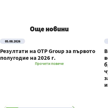
Още новини
05.08.2026
Резултати на OTP Group за първото
В
полугодие на 2026 г.
в
б
Прочети повече
ч
з
и