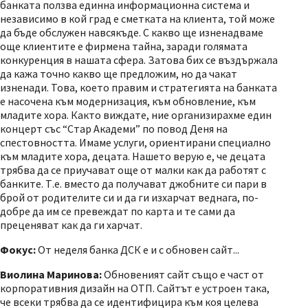
банката ползва единна информационна система и
независимо в кой град е сметката на клиента, той може
да бъде обслужен навсякъде. С какво ще изненадваме
още клиентите е фирмена тайна, заради голямата
конкуренция в нашата сфера. Затова бих се въздържала
да кажа точно какво ще предложим, но да чакат
изненади. Това, което правим и стратегията на банката
е насочена към модернизация, към обновление, към
младите хора. Както виждате, ние организирахме един
концерт със “Стар Академи” по повод Деня на
спестовността. Имаме услуги, ориентирани специално
към младите хора, децата. Нашето верую е, че децата
трябва да се приучават още от малки как да работят с
банките. Т.е. вместо да получават джобните си пари в
брой от родителите си и да ги изхарчат веднага, по-
добре да им се превеждат по карта и те сами да
преценяват как да ги харчат.
Фокус:
От неделя банка ДСК е и с обновен сайт...
Виолина Маринова:
Обновеният сайт също е част от
корпоративния дизайн на ОТП. Сайтът е устроен така,
че всеки трябва да се идентифицира към коя целева