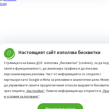
Настоящият сайт използва бисквитки
Страницата на Банка ДСК използва „бисквитки“ (cookies), за да по
своята функционалност, да анализира трафика и да показва
персонализирана реклама. Част от информацията се споделя с
партньори като Google и Meta за рекламни и аналитични цели. Мож
да управлявате своите предпочитания относно видовете бисквитк
чрез опцията
„Настройки“
. Повече информация ще откриете в
„Пра
и условия за ползване“
.
Cookie consent change
Приемам всички