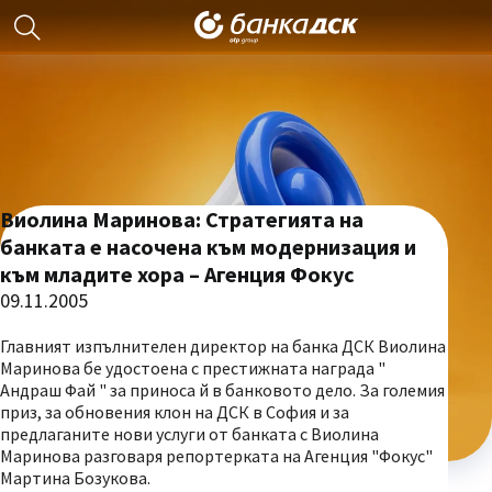
Виолина Маринова: Стратегията на
банката е насочена към модернизация и
към младите хора – Агенция Фокус
09.11.2005
Главният изпълнителен директор на банка ДСК Виолина
Маринова бе удостоена с престижната награда "
Андраш Фай " за приноса й в банковото дело. За големия
приз, за обновения клон на ДСК в София и за
предлаганите нови услуги от банката с Виолина
Маринова разговаря репортерката на Агенция "Фокус"
Мартина Бозукова.