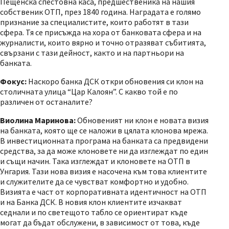
Пещенска спестовна каса, предшественика на нашия
собственик ОТП, през 1840 година. Наградата е голямо
признание за специалистите, които работят в тази
сфера. Тя се присъжда на хора от банковата сфера и на
журналисти, които вярно и точно отразяват събитията,
свързани с тази дейност, както и на партньори на
банката.
Фокус:
Наскоро банка ДСК откри обновения си клон на
столичната улица “Цар Калоян”. С какво той е по
различен от останалите?
Виолина Маринова:
Обновеният ни клон е новата визия
на банката, която ще се наложи в цялата клонова мрежа.
В инвестиционната програма на банката са предвидени
средства, за да може клоновете ни да изглеждат по един
и същи начин. Така изглеждат и клоновете на ОТП в
Унгария. Тази нова визия е насочена към това клиентите
и служителите да се чувстват комфортно и удобно.
Визията е част от корпоративната идентичност на ОТП
и на Банка ДСК. В новия клон клиентите изчакват
седнали и по светещото табло се ориентират къде
могат да бъдат обслужени, в зависимост от това, къде