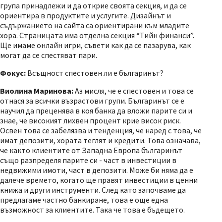
група принадлежи и да открие своята секция, и да се
ориентира в продуктите и услугите. Дизайнът и
съдържанието на сайта са ориентирани към младите
хора. Страницата има отделна секция “Тийн финанси”.
Ще имаме онлайн игри, съвети как да се пазарува, как
могат да се спестяват пари.
Фокус:
Всъщност спестовен ли е българинът?
Виолина Маринова:
Аз мисля, че е спестовен и това се
отнася за всички възрастови групи. Българинът се е
научил да преценява в коя банка да вложи парите си и
знае, че високият лихвен процент крие висок риск.
Освен това се забелязва и тенденция, че наред с това, че
имат депозити, хората теглят и кредити. Това означава,
че както клиентите от Западна Европа българинът
също разпределя парите си - част в инвестиции в
недвижими имоти, част в депозити. Може би няма да е
далече времето, когато ще правят инвестиции в ценни
книжа и други инструменти. След като започваме да
предлагаме частно банкиране, това е още една
възможност за клиентите. Така че това е бъдещето.