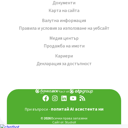
Документи
Карта на сайта
Валутна информация
Правила и условия за използване на уебсайт
Медия център
Продажба на имоти
Кариери
Декларация за достъпност
Част от:
попитай AI асистента ни
При въпроси -
©
2026
Всички права запазени
Сайт от:
StudioX