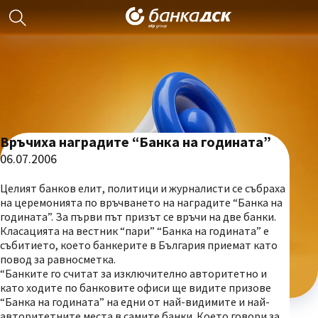
Връчиха наградите “Банка на годината”
06.07.2006
Целият банков елит, политици и журналисти се събраха
на церемонията по връчването на наградите “Банка на
годината”. За първи път призът се връчи на две банки.
Класацията на вестник “пари” “Банка на годината” е
събитието, което банкерите в България приемат като
повод за равносметка.
“Банките го считат за изключително авторитетно и
като ходите по банковите офиси ще видите призове
“Банка на годината” на едни от най-видимите и най-
авторитетните места в самите банки. Което говори за