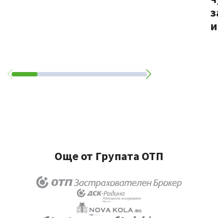
з
и
Още от Групата ОТП