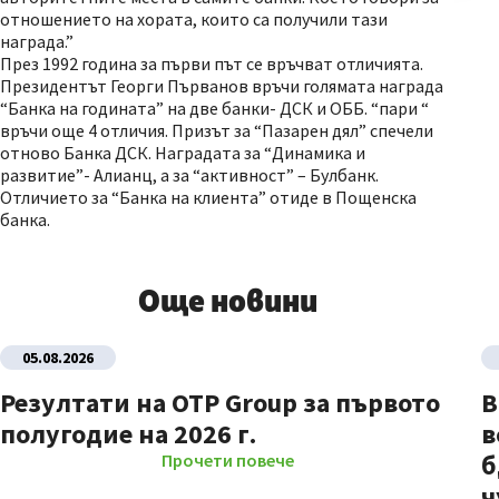
отношението на хората, които са получили тази
награда.”
През 1992 година за първи път се връчват отличията.
Президентът Георги Първанов връчи голямата награда
“Банка на годината” на две банки- ДСК и ОББ. “пари “
връчи още 4 отличия. Призът за “Пазарен дял” спечели
отново Банка ДСК. Наградата за “Динамика и
развитие”- Алианц, а за “активност” – Булбанк.
Отличието за “Банка на клиента” отиде в Пощенска
банка.
Още новини
05.08.2026
Резултати на OTP Group за първото
В
полугодие на 2026 г.
в
б
Прочети повече
ч