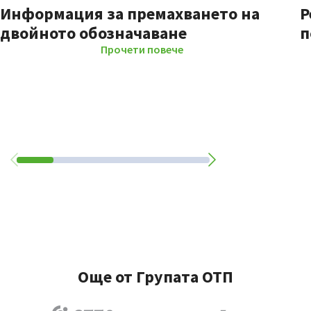
Информация за премахването на
Р
двойното обозначаване
п
Прочети повече
Още от Групата ОТП