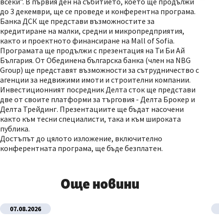
всеки”. В първия ден на събитието, което ще продължи
до 3 декември, ще се проведе и конферентна програма.
Банка ДСК ще представи възможностите за
кредитиране на малки, средни и микропредприятия,
както и проектното финансиране на Mall of Sofia.
Програмата ще продължи с презентация на Ти Би Ай
България. От Обединена българска банка (член на NBG
Group) ще представят възможности за сътрудничество с
агенции за недвижими имоти и строителни компании.
Инвестиционният посредник Делта сток ще представи
две от своите платформи за търговия - Делта Брокер и
Делта Трейдинг. Презентациите ще бъдат насочени
както към тесни специалисти, така и към широката
публика.
Достъпът до цялото изложение, включително
конферентната програма, ще бъде безплатен.
Още новини
07.08.2026