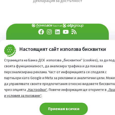
Декларация за достъпност
Част от:
попитай AI асистента ни
При въпроси -
Настоящият сайт използва бисквитки
©
2026
Всички права запазени
Сайт от:
StudioX
Страницата на Банка ДСК използва „бисквитки“ (cookies), за да по
своята функционалност, да анализира трафика и да показва
персонализирана реклама. Част от информацията се споделя с
партньори като Google и Meta за рекламни и аналитични цели. Мож
да управлявате своите предпочитания относно видовете бисквитк
чрез опцията
„Настройки“
. Повече информация ще откриете в
„Пра
и условия за ползване“
.
Cookie consent change
Приемам всички