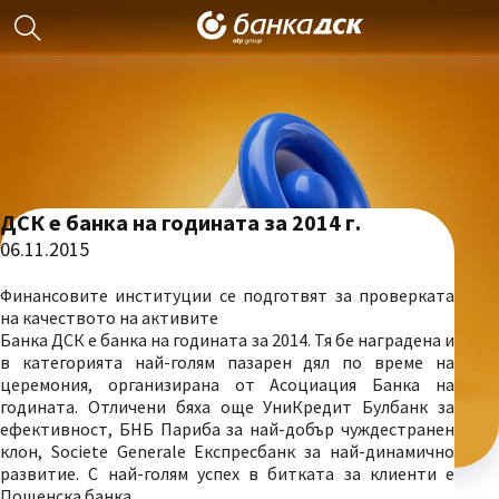
ДСК е банка на годината за 2014 г.
06.11.2015
Финансовите институции се подготвят за проверката
на качеството на активите
Банка ДСК е банка на годината за 2014. Тя бе наградена и
в категорията най-голям пазарен дял по време на
церемония, организирана от Асоциация Банка на
годината. Отличени бяха още УниКредит Булбанк за
ефективност, БНБ Париба за най-добър чуждестранен
клон, Societe Generale Експресбанк за най-динамично
развитие. С най-голям успех в битката за клиенти е
Пощенска банка.