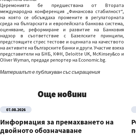
Церемонията бе предшествана от Втората
международна конференция „Финансова стабилност“,
на която се обсъждаха промените в регулаторната
среда на българската и европейската банкова система,
оценяване, реформиране и развитие на Банковия
надзор в съответствие с Базелските принципи,
предстоящите стрес тестове и оценката на качеството
на активите на българските банки и други. Участие взеха
представители на БНБ, КФН, Deloitte UK, McKinsey&co и
Oliver Wyman, предаде репортер на Economic.bg.
Материалът е публикуван със съкращения
Още новини
07.08.2026
Информация за премахването на
Р
двойното обозначаване
п