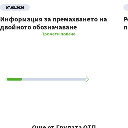
07.08.2026
Информация за премахването на
Р
двойното обозначаване
п
Прочети повече
Още от Групата ОТП