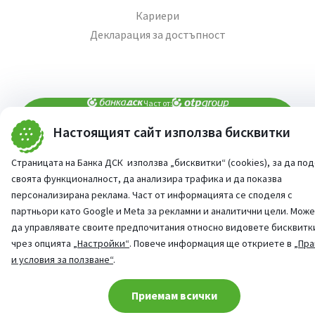
Кариери
Декларация за достъпност
Част от:
Настоящият сайт използва бисквитки
попитай AI асистента ни
При въпроси -
Страницата на Банка ДСК използва „бисквитки“ (cookies), за да по
©
2026
Всички права запазени
своята функционалност, да анализира трафика и да показва
Сайт от:
StudioX
персонализирана реклама. Част от информацията се споделя с
партньори като Google и Meta за рекламни и аналитични цели. Мож
да управлявате своите предпочитания относно видовете бисквитк
чрез опцията
„Настройки“
. Повече информация ще откриете в
„Пра
и условия за ползване“
.
Cookie consent change
Приемам всички