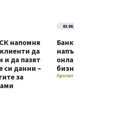
03.08.2026
ДСК напомня
Банка ДСК стартира
 клиенти да
напълно автоматизир
 и да пазят
онлайн процес за нови
 си данни –
бизнес клиенти
тите за
Прочети повече
мами