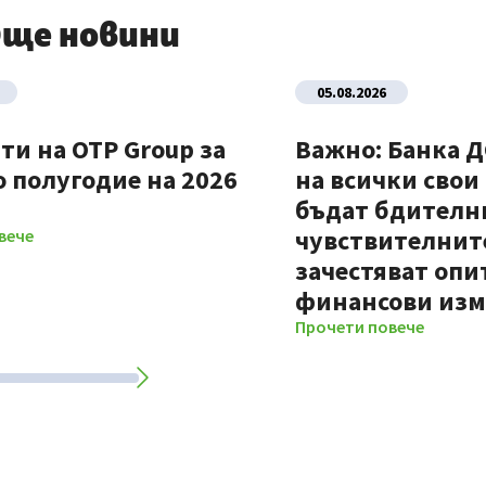
ще новини
05.08.2026
ти на OTP Group за
Важно: Банка 
 полугодие на 2026
на всички свои
бъдат бдителни
чувствителните
вече
зачестяват опи
финансови из
Прочети повече