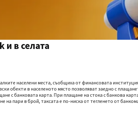
k и в селата
т малките населени места, съобщиха от финансовата институци
ски обекти в населеното място позволяват заедно с плащане
лащане с банковата карта. При плащане на стока с банкова карт
е на пари в брой, таксата е по-ниска от тегленето от банком