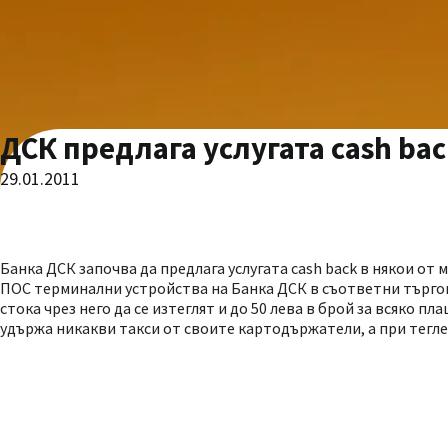
ДСК предлага услугата cash bac
29.01.2011
Банка ДСК започва да предлага услугата cash back в някои о
ПОС терминални устройства на Банка ДСК в съответни търгов
стока чрез него да се изтеглят и до 50 лева в брой за всяко п
удържа никакви такси от своите картодържатели, а при теглен