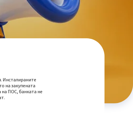
я. Инсталираните
то на закупената
а на ПОС, банката не
ат.