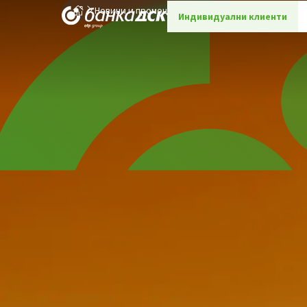
Новини и промоции
Детайли
Индивидуални клиенти