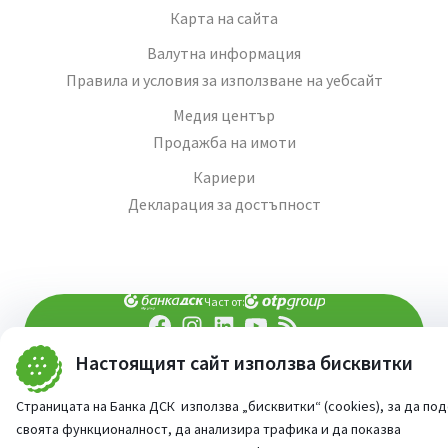
Карта на сайта
Валутна информация
Правила и условия за използване на уебсайт
Медия център
Продажба на имоти
Кариери
Декларация за достъпност
Част от:
Настоящият сайт използва бисквитки
попитай AI асистента ни
При въпроси -
©
2026
Всички права запазени
Страницата на Банка ДСК използва „бисквитки“ (cookies), за да по
Сайт от:
StudioX
своята функционалност, да анализира трафика и да показва