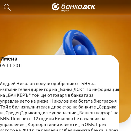
Имена
05.11.2011
Андрей Николов получи одобрение от БНБ за
изпълнителен директор на „Банка ДСК". По информация
на „БАНКЕРЪ" той ще отговаря в банката за
управлението на риска. Николов има богата биография.
Той е бил изпълнителен директор на банките „Сердика"
и „Средец", ръководил е управление „Банков надзор" на
БНБ. Повече от 12 години Николов бе началник на
управление „Корпоративни клиенти „ в ОББ. През
лятото на 2010 г. се раздели с Обединената банка, а през