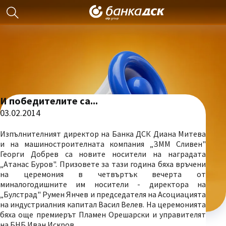
И победителите са...
03.02.2014
Изпълнителният директор на Банка ДСК Диана Митева
и на машиностроителната компания „ЗММ Сливен"
Георги Добрев са новите носители на наградата
„Атанас Буров". Призовете за тази година бяха връчени
на церемония в четвъртък вечерта от
миналогодишните им носители - директора на
„Булстрад" Румен Янчев и председателя на Асоциацията
на индустриалния капитал Васил Велев. На церемонията
бяха още премиерът Пламен Орешарски и управителят
на БНБ Иван Искров.