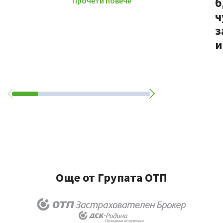
б
Прочети повече
ч
з
и
Още от Групата ОТП