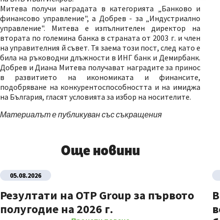
Митева получи наградата в категорията „Банково и
финансово управление", а Добрев - за „Индустриално
управление". Митева е изпълнителен директор на
втората по големина банка в страната от 2003 г. и член
на управителния й съвет. Тя заема този пост, след като е
била на ръководни длъжности в ИНГ банк и Демирбанк.
Добрев и Диана Митева получават наградите за принос
в развитието на икономиката и финансите,
подобряване на конкурентоспособността и на имиджа
на България, гласят условията за избор на носителите.
Материалът е публикуван със съкращения
Още новини
05.08.2026
Резултати на OTP Group за първото
В
полугодие на 2026 г.
в