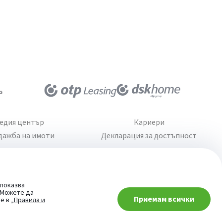
едия център
Кариери
дажба на имоти
Декларация за достъпност
 показва
. Можете да
Приемам всички
При въпроси -
те в
„Правила и
попитай AI асистента ни