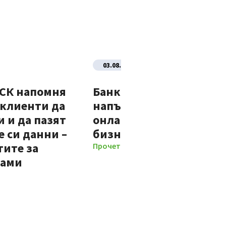
03.08.2026
ДСК напомня
Банка ДСК стартира
 клиенти да
напълно автоматизир
 и да пазят
онлайн процес за нови
 си данни –
бизнес клиенти
тите за
Прочети повече
мами