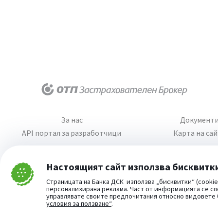
За нас
Документ
API портал за разработчици
Карта на са
Настоящият сайт използва бисквитк
Затвори
Страницата на Банка ДСК използва „бисквитки“ (cookie
Cookie consent change
персонализирана реклама. Част от информацията се сп
управлявате своите предпочитания относно видовете
условия за ползване“
.
Част от: