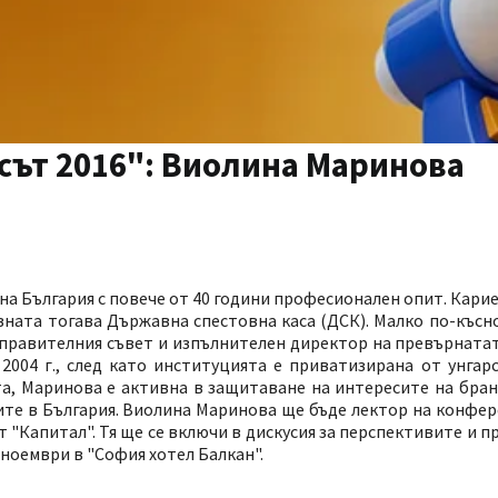
есът 2016": Виолина Маринова
а България с повече от 40 години професионален опит. Карие
авната тогава Държавна спестовна каса (ДСК). Малко по-късн
а управителния съвет и изпълнителен директор на превърнатат
004 г., след като институцията е приватизирана от унгарс
а, Маринова е активна в защитаване на интересите на бран
ите в България. Виолина Маринова ще бъде лектор на конфе
т "Капитал". Тя ще се включи в дискусия за перспективите и 
 ноември в "София хотел Балкан".