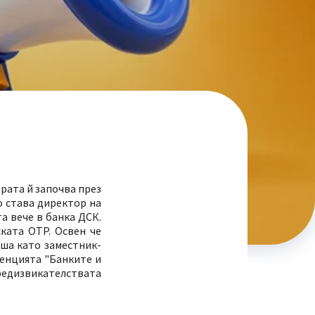
рата й започва през
о става директор на
а вече в банка ДСК.
ката OTP. Освен че
ша като заместник-
ренцията "Банките и
предизвикателствата