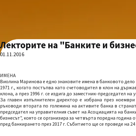
Лекторите на "Банките и бизн
01.11.2016
ИМЕНА
Виолина Маринова е едно знаковите имена в банковото дело н
1971 г., когато постъпва като счетоводител в клон на държ
клона, а през 1996 г. се издига до заместник-председател н
За главен изпълнителен директор е избрана през ноември 2
ръководи втората по големина на активите банка в странат
председател на управителния съвет на Асоциацията на банк
бизнесът", която се организира за четвърта поредна година о
пред банкирането през 2017 г. Събитието ще се проведе на 24