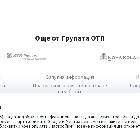
Още от Групата ОТП
и
Валутна информация
М
йта
Правила и условия за използване
Про
на уебсайт
и
s), за да подобри своята функционалност, да анализира трафика и да
оделя с партньори като Google и Meta за рекламни и аналитични цели
 бисквитки чрез опцията
„Настройки“
. Повече информация ще открие