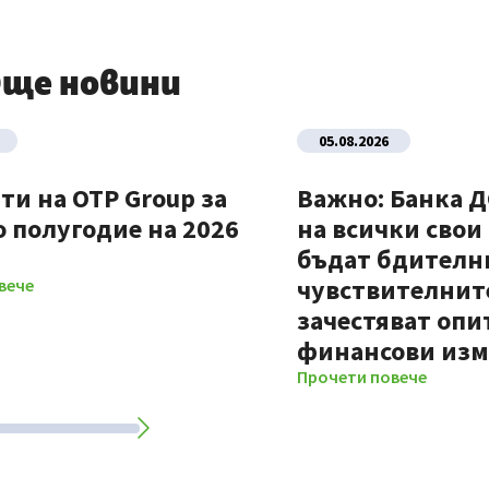
ще новини
05.08.2026
ти на OTP Group за
Важно: Банка 
 полугодие на 2026
на всички свои
бъдат бдителни
чувствителните
вече
зачестяват опи
финансови из
Прочети повече