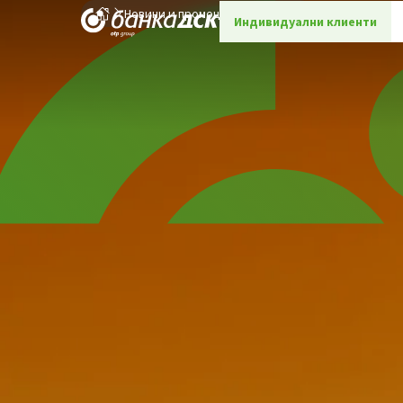
Новини и промоции
Детайли
Индивидуални клиенти