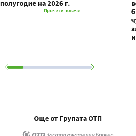
полугодие на 2026 г.
в
б
Прочети повече
ч
з
и
Още от Групата ОТП