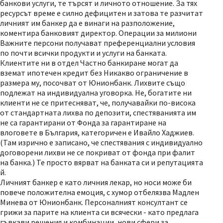
банкови услуги, те търсят и личното отношение. За тях
ресурсът време е силно дефицитен и затова те разчитат
личният им банкер да е винаги на разположение,
коментира банковият директор. Операции за милиони
Важните персони получават преференциални условия
по почти всички продукти и услуги на банката.
Клиентите ни в отдел Частно банкиране могат да
вземат ипотечен кредит без Никакво ограничение в
размера му, посочват от Юнионбанк. Лихвите също
подлежат на индивидуална уговорка. Не, богатите ни
клиенти не се притесняват, че, получавайки по-висока
от стандартната лихва по депозити, спестяванията им
не са гарантирани от Фонда за гарантиране на
влоговете в България, категоричен е Ивайло Хаджиев.
(Там изрично е записано, че спестявания с индивидуално
договорени лихви не се покриват от фонда при фалит
на банка.) Те просто вярват на банката си и репутацията
й.
Личният банкер е като личния лекар, но носи може би
повече положителна емоция, с хумор отбелязва Мадлен
Минева от Юнионбанк. Персоналният консултант се
грижи за парите на клиента си всячески - като предлага
гъвкави решения и комбинации, нови сфери за