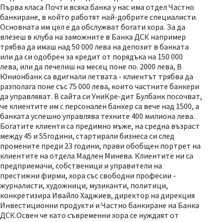
Първа класа Почти всяка банка у нас има отдел Частно
банкиране, в който работят най-добрите специалисти.
Основната им цел е да обслужват богати хора. За да
влезеш в клуба на заможните в Банка ДСК например
трябва да имаш над 50 000 лева на депозит в банката
или да си одобрен за кредит от порядъка на 150 000
лева, или да печелиш на месец поне по. 2000 лева, В
Юнионбанк са вдигнали летвата - клиентът трябва да
разполага поне със 75 000 лева, които частните банкери
да управляват. В сайта си УниКре-дит Булбанк посочват,
че клиентите им с персонален банкер са вече над 1500, а
банката успешно управлява техните 400 милиона лева.
Богатите клиенти са предимно мъже, на средна възраст
между 45 и 55години, стартирали бизнеса си след
промените преди 23 години, прави обобщен портрет на
клиентите на отдела Мадлен Минева. Клиентите ни са
предприемачи, собственици и управители на
престижни фирми, хора със свободни професии -
журналисти, художници, музиканти, политици,
конкретизира Ивайло Хаджиев, директор на дирекция
Инвестиционни продукти и Частно банкиране на Банка
ДСК.Освен че като съвременни хора се нуждаят от