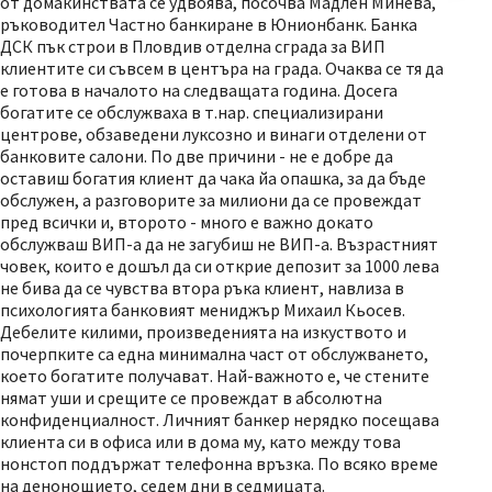
от домакинствата се удвоява, посочва Мадлен Минева,
ръководител Частно банкиране в Юнионбанк. Банка
ДСК пък строи в Пловдив отделна сграда за ВИП
клиентите си съвсем в центъра на града. Очаква се тя да
е готова в началото на следващата година. Досега
богатите се обслужваха в т.нар. специализирани
центрове, обзаведени луксозно и винаги отделени от
банковите салони. По две причини - не е добре да
оставиш богатия клиент да чака йа опашка, за да бъде
обслужен, а разговорите за милиони да се провеждат
пред всички и, второто - много е важно докато
обслужваш ВИП-а да не загубиш не ВИП-а. Възрастният
човек, които е дошъл да си открие депозит за 1000 лева
не бива да се чувства втора ръка клиент, навлиза в
психологията банковият мениджър Михаил Кьосев.
Дебелите килими, произведенията на изкуството и
почерпките са една минимална част от обслужването,
което богатите получават. Най-важното е, че стените
нямат уши и срещите се провеждат в абсолютна
конфиденциалност. Личният банкер нерядко посещава
клиента си в офиса или в дома му, като между това
нонстоп поддържат телефонна връзка. По всяко време
на денонощието, седем дни в седмицата.