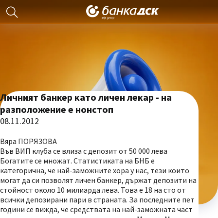
Личният банкер като личен лекар - на
разположение е нонстоп
08.11.2012
Вяра ПOРЯ3ОВА
Във ВИП клуба се влиза с депозит от 50 000 лева
Богатите се множат. Статистиката на БНБ е
категорична, че най-заможните хора у нас, тези които
могат да си позволят личен банкер, държат депозити на
стойност около 10 милиарда лева. Това е 18 на сто от
всички депозирани пари в страната. За последните пет
години се вижда, че средствата на най-заможната част