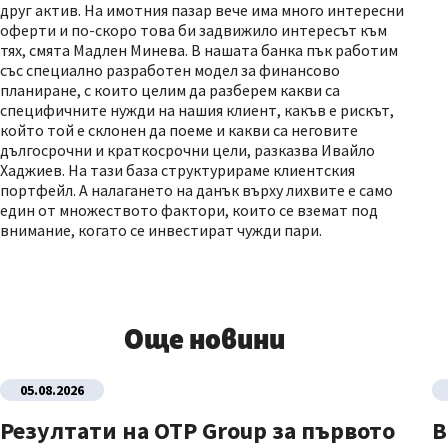
друг актив. На имотния пазар вече има много интересни
оферти и по-скоро това би задвижило интересът към
тях, смята Мадлен Минева. В нашата банка пък работим
със специално разработен модел за финансово
планиране, с които целим да разберем какви са
специфичните нужди на нашия клиент, какъв е рискът,
който той е склонен да поеме и какви са неговите
дългосрочни и краткосрочни цели, разказва Ивайло
Хаджиев. На тази база структурираме клиентския
портфейл. А налагането на данък върху лихвите е само
един от множеството фактори, които се вземат под
внимание, когато се инвестират чужди пари.
Още новини
05.08.2026
Резултати на OTP Group за първото
В