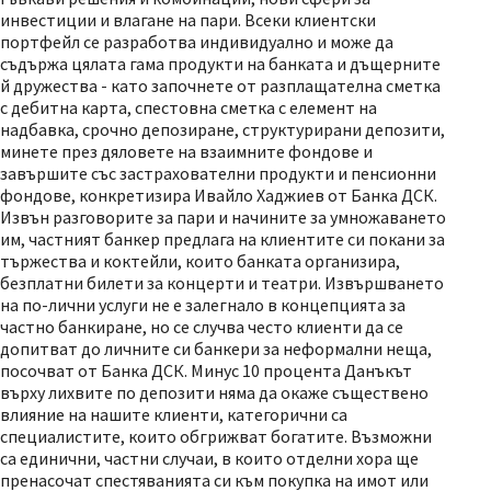
инвестиции и влагане на пари. Всеки клиентски
портфейл се разработва индивидуално и може да
съдържа цялата гама продукти на банката и дъщерните
й дружества - като започнете от разплащателна сметка
с дебитна карта, спестовна сметка с елемент на
надбавка, срочно депозиране, структурирани депозити,
минете през дяловете на взаимните фондове и
завършите със застрахователни продукти и пенсионни
фондове, конкретизира Ивайло Хаджиев от Банка ДСК.
Извън разговорите за пари и начините за умножаването
им, частният банкер предлага на клиентите си покани за
тържества и коктейли, които банката организира,
безплатни билети за концерти и театри. Извършването
на по-лични услуги не е залегнало в концепцията за
частно банкиране, но се случва често клиенти да се
допитват до личните си банкери за неформални неща,
посочват от Банка ДСК. Минус 10 процента Данъкът
върху лихвите по депозити няма да окаже съществено
влияние на нашите клиенти, категорични са
специалистите, които обгрижват богатите. Възможни
са единични, частни случаи, в които отделни хора ще
пренасочат спестяванията си към покупка на имот или