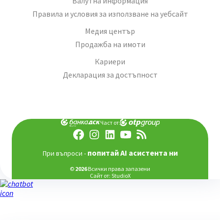
Валутна информация
Правила и условия за използване на уебсайт
Медия център
Продажба на имоти
Кариери
Декларация за достъпност
Част от:
попитай AI асистента ни
При въпроси -
©
2026
Всички права запазени
Сайт от:
StudioX