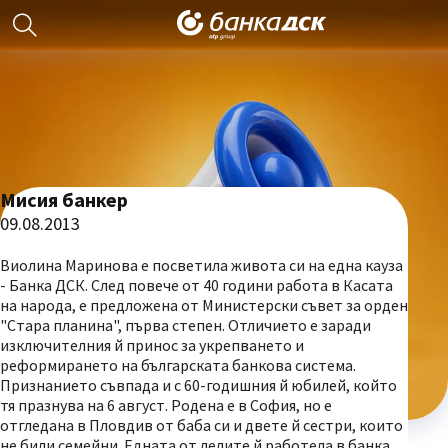
Мисия банкер
09.08.2013
Виолина Маринова е посветила живота си на една кауза
- Банка ДСК. След повече от 40 години работа в Касата
на народа, е предложена от Министерски съвет за орден
"Стара планина", първа степен. Отличието е заради
изключителния й принос за укрепването и
реформирането на българската банкова система.
Признанието съвпада и с 60-годишния й юбилей, който
тя празнува на 6 август. Родена е в София, но е
отгледана в Пловдив от баба си и двете й сестри, които
не били семейни. Едната от лелите й работела в банка,