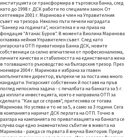
институцията се трансформира в търговска банка, след
като до 1998 г. ДСК работи по специален закон. От
септември 2001 г. Маринова е член на Управителния
съвет на трезора. Няколко пъти печели наградата
"Банкер на годината", носителка е и на приза на
фондация "Атанас Буров". В момента Виолина Маринова
оглавява нейния Управителен съвет. След като
унгарската ОТП приватизира Банка ДСК, новите
собственици са силно впечатлени от професионализма,
личните качества и стабилността на единствената жена
в тогавашното ръководство на българския трезор. През
ноември 2004 г. Маринова е избрана за главен
изпълнителен директор, въпреки че за поста има много
кандидати. Унгарският собственик й поставя на пръв
поглед непосилна задача - с печалбата на банката за 5 г.
да изплати инвестицията, която е направила ОТП за
сделката. "Как ще се справя", притеснява се тогава
Маринова. Но успява и то не за 5, а само за 3 години. Сега
в компанията наричат ДСК перлата на ОТП. Точно в
разгара на кампанията по приватизацията на банката се
случва още едно знаменателно събитие в живота на
Маринова - ражда се първата й внучка Виктория. Преди