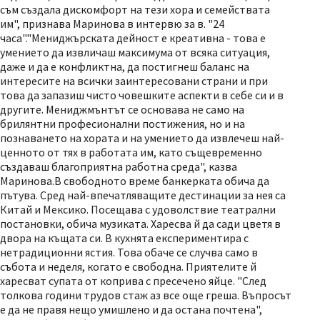
съм създала дискомфорт на тези хора и семействата
им", признава Маринова в интервю за в. "24
часа"."Мениджърската дейност е креативна - това е
умението да извличаш максимума от всяка ситуация,
даже и да е конфликтна, да постигнеш баланс на
интересите на всички заинтересовани страни и при
това да запазиш чисто човешките аспекти в себе си и в
другите. Мениджмънтът се основава не само на
брилянтни професионални постижения, но и на
познаването на хората и на умението да извлечеш най-
ценното от тях в работата им, като същевременно
създаваш благоприятна работна среда", казва
Маринова.В свободното време банкерката обича да
пътува. Сред най-впечатляващите дестинации за нея са
Китай и Мексико. Посещава с удоволствие театрални
постановки, обича музиката. Харесва й да сади цветя в
двора на къщата си. В кухнята експериментира с
нетрадиционни ястия. Това обаче се случва само в
събота и неделя, когато е свободна. Приятелите й
харесват супата от коприва с пресечено яйце. "След
толкова години трудов стаж аз все още греша. Въпросът
е да не правя нещо умишлено и да остана почтена",