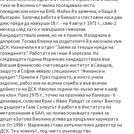
така че Виолина от малка посещавала често
пловдивския клон на БНБ. Майка й е арменка, а баща й -
българин. Започва работа в бившата спестовна каса два
дни, преди да навърши 18 г. - на 4 август 1971 г., само 2
месеца след като е завършила гимназия.
Кандидатствала химия, но не я приели. Изпаднала в
депресия. Тогава близки на родителите й я насочили към
ДСК. Назначили я в отдел "Заеми за текущи нужди на
гражданите". Работата на гише й харесала. На
следващата година Маринова кандидатствала във
Висшия финансово-счетоводен институт в Свищов,
защото в София нямало специалност "Финанси и
кредит". Приели я. През годините, в които учила
задочно, работила на всички служби и във всички
дейности на ДСК. Няколко години по-късно вече е шеф
на клон. През 1975 г., точно на празника на банкера - 6
декември, сключва брак с Иван. Раждат се синът Виктор
и дъщерята Галя. Съпругът й работи в Института по
металознание в БАН, но поема основната грижа за
децатаЗатова Виолина успява да продължи кариерата
си. От 1996 г. Маринова става изпълнителен директор на
ДСК. Тя е човекът, под чието ръководство