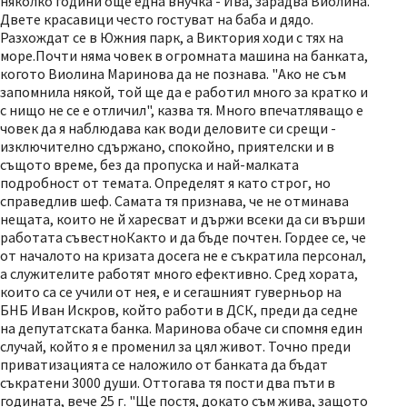
няколко години още една внучка - Ива, зарадва Виолина.
Двете красавици често гостуват на баба и дядо.
Разхождат се в Южния парк, а Виктория ходи с тях на
море.Почти няма човек в огромната машина на банката,
когото Виолина Маринова да не познава. "Ако не съм
запомнила някой, той ще да е работил много за кратко и
с нищо не се е отличил", казва тя. Много впечатляващо е
човек да я наблюдава как води деловите си срещи -
изключително сдържано, спокойно, приятелски и в
същото време, без да пропуска и най-малката
подробност от темата. Определят я като строг, но
справедлив шеф. Самата тя признава, че не отминава
нещата, които не й харесват и държи всеки да си върши
работата съвестноКакто и да бъде почтен. Гордее се, че
от началото на кризата досега не е съкратила персонал,
а служителите работят много ефективно. Сред хората,
които са се учили от нея, е и сегашният гуверньор на
БНБ Иван Искров, който работи в ДСК, преди да седне
на депутатската банка. Маринова обаче си спомня един
случай, който я е променил за цял живот. Точно преди
приватизацията се наложило от банката да бъдат
съкратени 3000 души. Оттогава тя пости два пъти в
годината, вече 25 г. "Ще постя, докато съм жива, защото