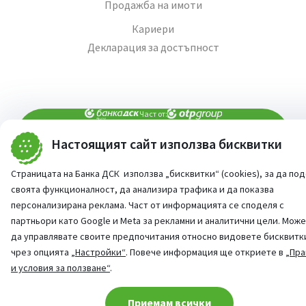
Продажба на имоти
Кариери
Декларация за достъпност
Част от:
Настоящият сайт използва бисквитки
попитай AI асистента ни
При въпроси -
Страницата на Банка ДСК използва „бисквитки“ (cookies), за да по
©
2026
Всички права запазени
Сайт от:
StudioX
своята функционалност, да анализира трафика и да показва
персонализирана реклама. Част от информацията се споделя с
партньори като Google и Meta за рекламни и аналитични цели. Мож
да управлявате своите предпочитания относно видовете бисквитк
чрез опцията
„Настройки“
. Повече информация ще откриете в
„Пра
и условия за ползване“
.
Cookie consent change
Приемам всички