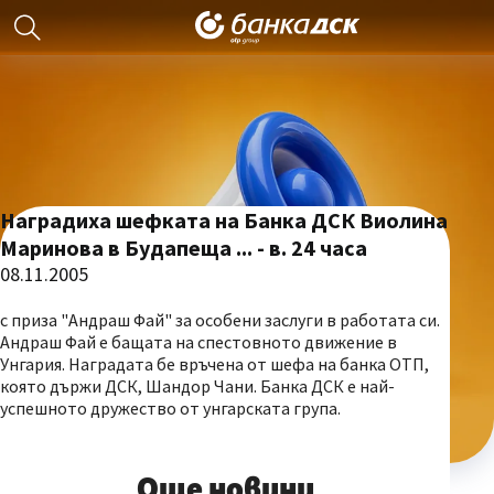
Наградиха шефката на Банка ДСК Виолина
Маринова в Будапеща ... - в. 24 часа
08.11.2005
с приза "Андраш Фай" за особени заслуги в работата си.
Андраш Фай е бащата на спестовното движение в
Унгария. Наградата бе връчена от шефа на банка ОТП,
която държи ДСК, Шандор Чани. Банка ДСК е най-
успешното дружество от унгарската група.
Още новини