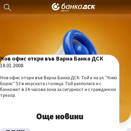
Нов офис откри във Варна Банка ДСК
18.01.2008
Нов офис откри във Варна Банка ДСК. Той е на ул. "Княз
Борис" 53 в морската столица. Той разполага и с
банкомат в 24-часова зона за сигурност и с граждански
трезор.
Още новини