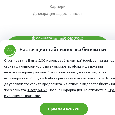
Кариери
Декларация за достъпност
Част от:
Настоящият сайт използва бисквитки
попитай AI асистента ни
При въпроси -
Страницата на Банка ДСК използва „бисквитки“ (cookies), за да по
©
2026
Всички права запазени
своята функционалност, да анализира трафика и да показва
Сайт от:
StudioX
персонализирана реклама. Част от информацията се споделя с
партньори като Google и Meta за рекламни и аналитични цели. Мож
да управлявате своите предпочитания относно видовете бисквитк
чрез опцията
„Настройки“
. Повече информация ще откриете в
„Пра
и условия за ползване“
.
Cookie consent change
Приемам всички