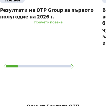
05.08.2026
Резултати на OTP Group за първото
В
полугодие на 2026 г.
в
б
Прочети повече
ч
з
и