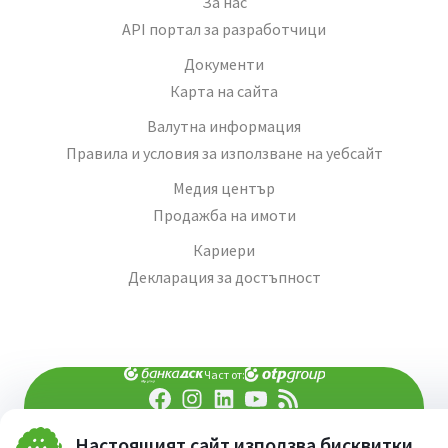
За нас
API портал за разработчици
Документи
Карта на сайта
Валутна информация
Правила и условия за използване на уебсайт
Медия център
Продажба на имоти
Кариери
Декларация за достъпност
Част от:
попитай AI асистента ни
При въпроси -
Настоящият сайт използва бисквитки