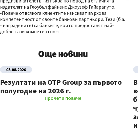
предизвикателств -изтъква по повод на отличията
издателят на Глоубъл файненс Джоузеф Гайарапуто.
-Повече отвсякога клиентите изискват върхова
компетентност от своите банкови партньори. Тези (б.а.
- наградените) са банките, които предоставят най-
добре тази компетентност".
Още новини
05.08.2026
Резултати на OTP Group за първото
В
полугодие на 2026 г.
в
б
Прочети повече
ч
з
и