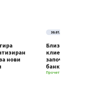
30.07.2026
тира
Близо 70% от новите
атизиран
клиенти на Банка ДСК
за нови
започват отношенията 
и
банката изцяло дигит
Прочети повече