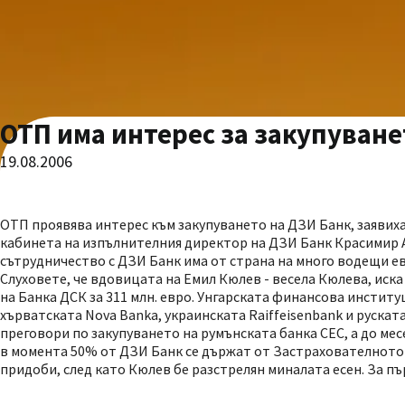
ОТП има интерес за закупуване
19.08.2006
ОТП проявява интерес към закупуването на ДЗИ Банк, заявиха
кабинета на изпълнителния директор на ДЗИ Банк Красимир Ан
сътрудничество с ДЗИ Банк има от страна на много водещи ев
Слуховете, че вдовицата на Емил Кюлев - весела Кюлева, иска
на Банка ДСК за 311 млн. евро. Унгарската финансова институ
хърватската Nova Banka, украинската Raiffeisenbank и руска
преговори по закупуването на румънската банка СЕС, а до ме
в момента 50% от ДЗИ Банк се държат от Застрахователното д
придоби, след като Кюлев бе разстрелян миналата есен. За пъ