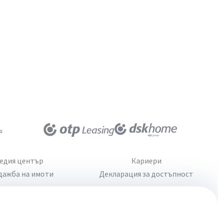
едия център
Кариери
дажба на имоти
Декларация за достъпност