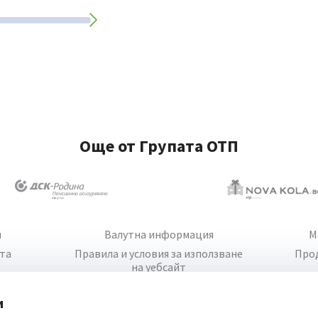
Още от Групата ОТП
и
Валутна информация
М
йта
Правила и условия за използване
Про
на уебсайт
и