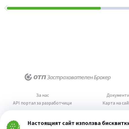
За нас
Документ
API портал за разработчици
Карта на са
Настоящият сайт използва бисквитк
Затвори