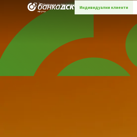
Новини и промоции
Детайли
Индивидуални клиенти