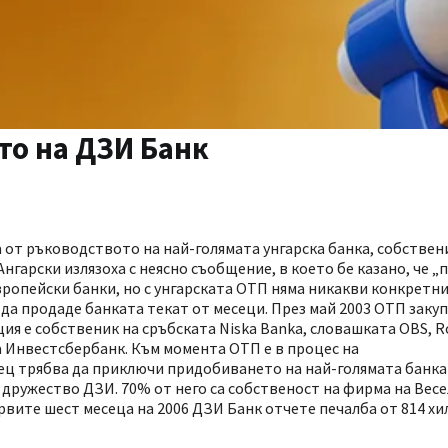
то на ДЗИ Банк
 от ръководството на най-голямата унгарска банка, собствен
гарски излязоха с неясно съобщение, в което бе казано, че „
ропейски банки, но с унгарската ОТП няма никакви конкретни
 да продаде банката текат от месеци. През май 2003 ОТП заку
ция е собственик на сръбската Niska Banka, словашката OBS, R
та Инвестсбербанк. Към момента ОТП е в процес на
сец трябва да приключи придобиването на най-голямата банка 
ружество ДЗИ. 70% от него са собственост на фирма на Весел
рвите шест месеца на 2006 ДЗИ Банк отчете печалба от 814 хил