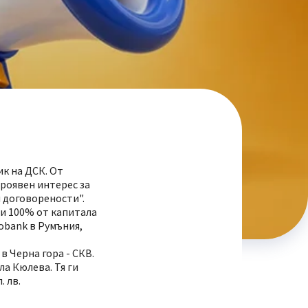
ик на ДСК. От
проявен интерес за
 договорености".
пи 100% от капитала
obank в Румъния,
в Черна гора - СКВ.
а Кюлева. Тя ги
. лв.